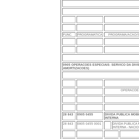
FUNC.
PROGRAMATICA
PROGRAMA/ACAO/S
0905 OPERACOES ESPECIAIS: SERVICO DA DIVI
AMORTIZACOES)
OPERACOES
28 843
0905 0455
DIVIDA PUBLICA MOB
INTERNA
28 843
0905 0455 0001
DIVIDA PUBLICA
INTERNA - NACI