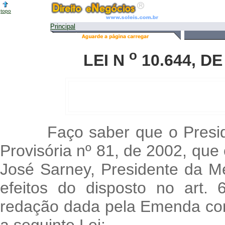
topo
Principal
o
LEI N
10.644, DE
Faço saber que o Presi
Provisória nº 81, de 2002, que
José Sarney, Presidente da M
efeitos do disposto no art.
redação dada pela Emenda cons
a seguinte Lei: