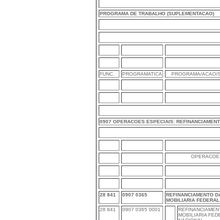
PROGRAMA DE TRABALHO (SUPLEMENTACAO)
FUNC.
PROGRAMATICA
PROGRAMA/ACAO/S
0907 OPERACOES ESPECIAIS: REFINANCIAMENT
OPERACOES
28 841
0907 0365
REFINANCIAMENTO DA
MOBILIARIA FEDERAL
28 841
0907 0365 0001
REFINANCIAMENT
MOBILIARIA FED