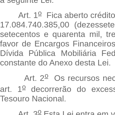
o
Art. 1
Fica aberto crédito
17.084.740.385,00 (dezessete
setecentos e quarenta mil, tr
favor de Encargos Financeiro
Dívida Pública Mobiliária F
constante do Anexo desta Lei.
o
Art. 2
Os recursos nece
o
art. 1
decorrerão do excess
Tesouro Nacional.
o
Art. 3
Esta Lei entra em v