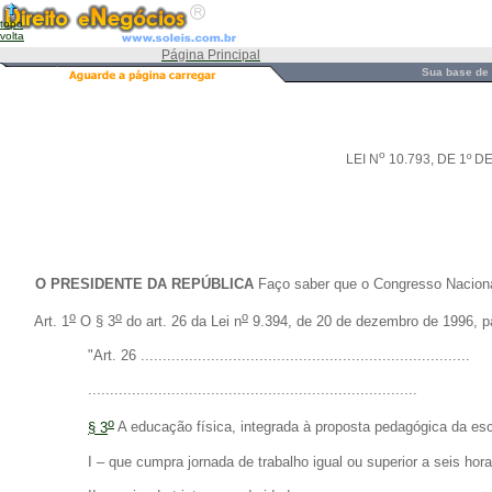
topo
volta
Página Principal
Sua base de 
o
LEI N
10.793, DE 1º 
O PRESIDENTE DA REPÚBLICA
Faço saber que o Congresso Nacional
o
o
o
Art. 1
O § 3
do art. 26 da Lei n
9.394, de 20 de dezembro de 1996, pa
"Art. 26 ...........................................................................
...........................................................................
o
§ 3
A educação física, integrada à proposta pedagógica da esco
I – que cumpra jornada de trabalho igual ou superior a seis hora