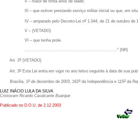
II – maior de trinta anos de idade;
III – que estiver prestando serviço militar inicial ou que, em si
o
IV – amparado pelo Decreto-Lei n
1.044, de 21 de outubro de 
V – (VETADO)
VI – que tenha prole.
..........................................................................." (NR)
o
Art. 2
(VETADO)
o
Art. 3
Esta Lei entra em vigor no ano letivo seguinte à data de sua pub
o
o
o
Brasília, 1
de dezembro de 2003; 182
da Independência e 115
da Rep
LUIZ INÁCIO LULA DA SILVA
Cristovam Ricardo Cavalcante Buarque
Publicado no D.O.U. de 2.12.2003