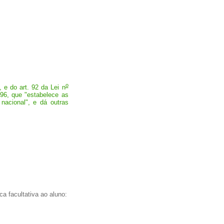
o
, e do art. 92 da Lei n
96, que "estabelece as
nacional", e dá outras
a facultativa ao aluno: