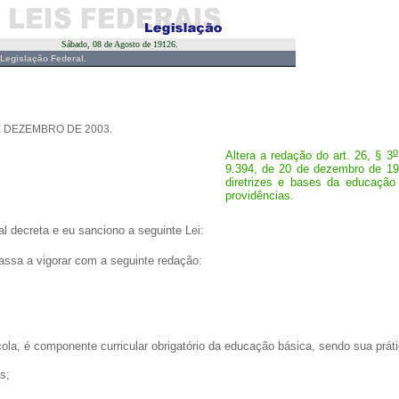
Sábado, 08 de Agosto de 19126.
Legislação Federal.
DE DEZEMBRO DE 2003.
o
Altera a redação do art. 26, § 3
9.394, de 20 de dezembro de 19
diretrizes e bases da educação 
providências.
 decreta e eu sanciono a seguinte Lei:
ssa a vigorar com a seguinte redação:
la, é componente curricular obrigatório da educação básica, sendo sua prátic
s;