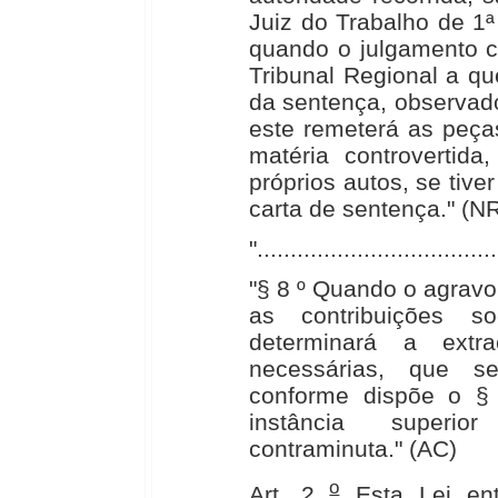
Juiz do Trabalho de 1ª 
quando o julgamento 
Tribunal Regional a qu
da sentença, observado
este remeterá as peça
matéria controvertid
próprios autos, se tive
carta de sentença." (N
"....................................
"§ 8 º Quando o agravo
as contribuições s
determinará a ext
necessárias, que s
conforme dispõe o § 3
instância superi
contraminuta." (AC)
o
Art. 2
Esta Lei ent