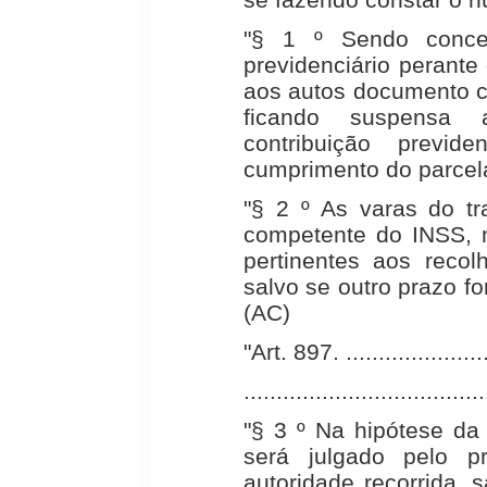
"§ 1 º Sendo conce
previdenciário perante
aos autos documento co
ficando suspensa 
contribuição previde
cumprimento do parcel
"§ 2 º As varas do t
competente do INSS, 
pertinentes aos recol
salvo se outro prazo f
(AC)
"Art. 897. ........................
.....................................
"§ 3 º Na hipótese da
será julgado pelo pró
autoridade recorrida, 