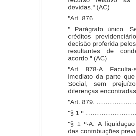
devidas." (AC)
"Art. 876. ........................
" Parágrafo único. 
créditos previdenciár
decisão proferida pelos
resultantes de con
acordo." (AC)
"Art. 878-A. Facult
imediato da parte que
Social, sem prejuí
diferenças encontrada
"Art. 879. ........................
"§ 1 º .............................
"§ 1 º-A. A liquidaçã
das contribuições previ