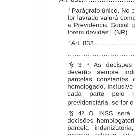
" Parágrafo único. No 
for lavrado valerá como
a Previdência Social 
forem devidas." (NR)
" Art. 832.........................
.....................................
"§ 3 º As decisões 
deverão sempre indi
parcelas constantes
homologado, inclusive 
cada parte pelo re
previdenciária, se for o
"§ 4º O INSS será i
decisões homologatór
parcela indenizatória
recurso relativo às