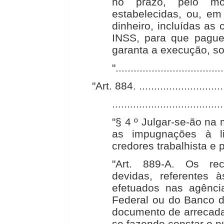
no prazo, pelo m
estabelecidas, ou, e
dinheiro, incluídas as 
INSS, para que pague
garanta a execução, s
"....................................
"Art. 884. ..............................
.....................................
"§ 4 º Julgar-se-ão n
as impugnações à li
credores trabalhista e 
"Art. 889-A. Os rec
devidas, referentes à
efetuados nas agênci
Federal ou do Banco do
documento de arrecada
se fazendo constar o n