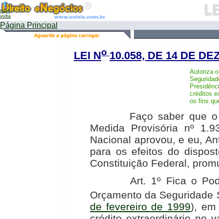
topo
volta
Página Principal
o
LEI N
10.058, DE 14 DE D
Autoriza 
Seguridade
Presidênci
créditos e
os fins qu
Faço saber que o Pres
Medida Provisória nº 1.
Nacional aprovou, e eu, An
para os efeitos do dispos
Constituição Federal, promu
Art. 1º Fica o Poder E
Orçamento da Seguridade S
de fevereiro de 1999
), em
crédito extraordinário no 