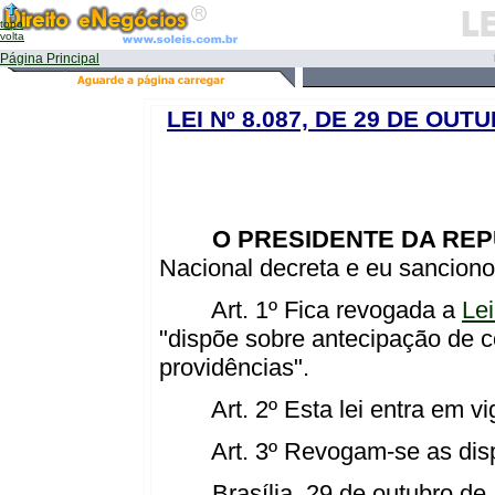
topo
volta
Página Principal
LEI Nº 8.087, DE 29 DE OUT
O PRESIDENTE DA REP
Nacional decreta e eu sanciono 
Art. 1º Fica revogada a
Lei
"dispõe sobre antecipação de 
providências".
Art. 2º Esta lei entra em vig
Art. 3º Revogam-se as dispo
Brasília, 29 de outubro de 1