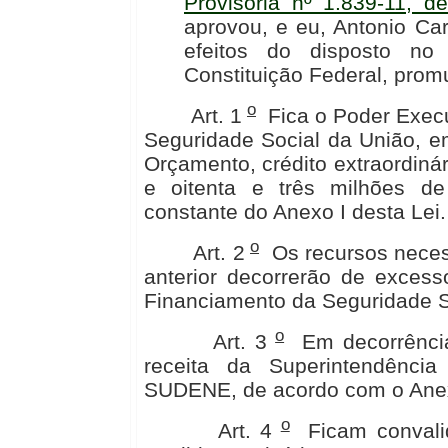
Provisória nº 1.839-11, d
aprovou, e eu, Antonio Ca
efeitos do disposto no
Constituição Federal, promu
o
Art. 1
Fica o Poder Execu
Seguridade Social da União, e
Orçamento, crédito extraordiná
e oitenta e três milhões de
constante do Anexo I desta Lei.
o
Art. 2
Os recursos necess
anterior decorrerão de exces
Financiamento da Seguridade S
o
Art. 3
Em decorrência d
receita da Superintendênci
SUDENE, de acordo com o Anexo
o
Art. 4
Ficam convalid