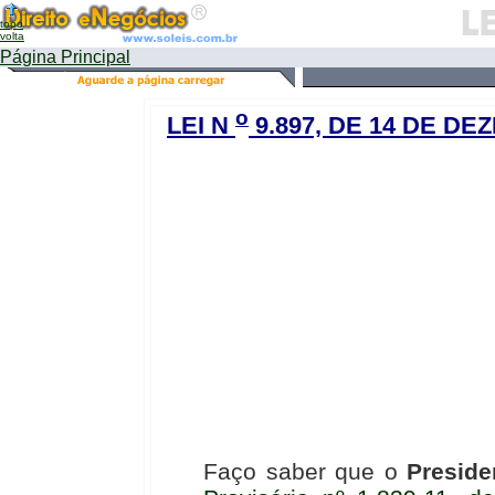
topo
volta
Página Principal
o
LEI N
9.897, DE 14 DE DE
Faço saber que o
Preside