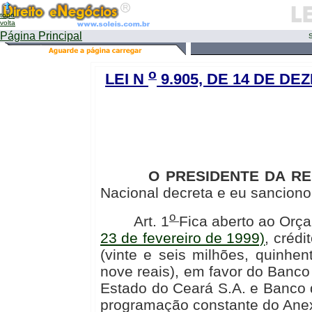
topo
volta
Página Principal
S
o
LEI N
9.905, DE 14 DE DE
O PRESIDENTE DA RE
Nacional decreta e eu sanciono 
o
Art. 1
Fica aberto ao Orç
23 de fevereiro de 1999)
, créd
(vinte e seis milhões, quinhen
nove reais), em favor do Banc
Estado do Ceará S.A. e Banco 
programação constante do Anexo