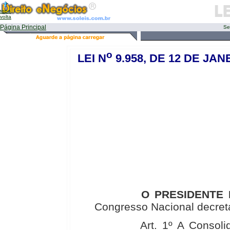
topo
volta
Página Principal
Se
o
LEI N
9.958, DE 12 DE JAN
O PRESIDENTE DA
Congresso Nacional decreta
Art. 1º A Consolidaçã