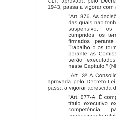
CLT, aprovada pelo Decre
1943, passa a vigorar com 
"Art. 876. As deci
das quais não tenh
suspensivo; o
cumpridos; os te
firmados perante
Trabalho e os ter
perante as Comiss
serão executados
neste Capítulo." (N
Art. 3º A Consolidaçã
aprovada pelo Decreto-Lei
passa a vigorar acrescida d
"Art. 877-A. É co
título executivo ex
competência 
conhecimento relat