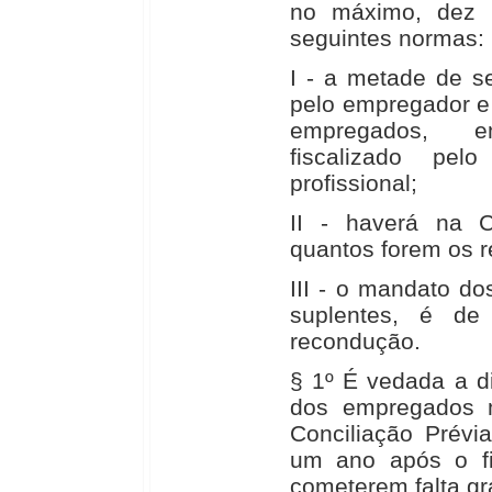
no máximo, dez 
seguintes normas:
I - a metade de s
pelo empregador e 
empregados, e
fiscalizado pel
profissional;
II - haverá na C
quantos forem os re
III - o mandato do
suplentes, é de
recondução.
§ 1º É vedada a d
dos empregados 
Conciliação Prévia
um ano após o fi
cometerem falta gr