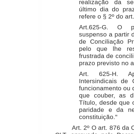
realização da se
último dia do pra
refere o § 2º do art
Art.625-G. O pr
suspenso a partir
de Conciliação Pr
pelo que lhe res
frustrada de conci
prazo previsto no a
Art. 625-H. A
Intersindicais de
funcionamento ou q
que couber, as di
Título, desde que 
paridade e da ne
constituição."
Art. 2º O art. 876 da Co