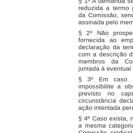
§ 1º A demanda se
reduzida a termo
da Comissão, send
assinada pelo mem
§ 2º Não prosper
fornecida ao em
declaração da tenta
com a descrição d
membros da Com
juntada à eventual
§ 3º Em caso d
impossibilite a o
previsto no
cap
circunstância decl
ação intentada per
§ 4º Caso exista,
a mesma categori
Comissão sindical