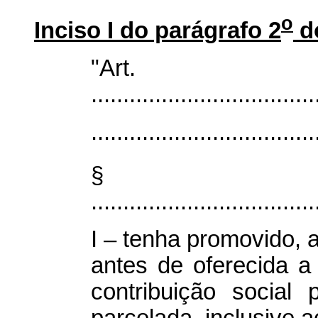
o
Inciso I do parágrafo 2
do
"Art
...................................
...................................
§
...................................
I – tenha promovido, a
antes de oferecida 
contribuição social