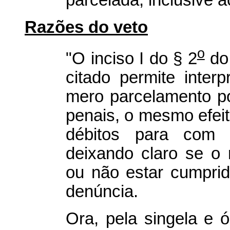
parcelada, inclusive 
Razões do veto
o
"O inciso I do § 2
do 
citado permite inter
mero parcelamento pos
penais, o mesmo efe
débitos para com 
deixando claro se o 
ou não estar cumpri
denúncia.
Ora, pela singela e 