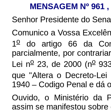
MENSAGEM Nº 961 , 
Senhor Presidente do Sena
Comunico a Vossa Excelênc
o
1
do artigo 66 da Const
parcialmente, por contrariar
o
o
Lei n
23, de 2000 (n
933
que "Altera o Decreto-Lei
1940 – Codigo Penal e dá o
Ouvido, o Ministério da P
assim se manifestou sobre o