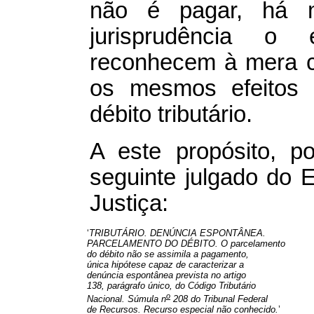
não é pagar, há m
jurisprudência o
reconhecem à mera c
os mesmos efeitos 
débito tributário.
A este propósito, por
seguinte julgado do E
Justiça:
	 ‘
TRIBUTÁRIO. DENÚNCIA ESPONTÂNEA.

         PARCELAMENTO DO DÉBITO. O parcelamento 

         do débito não se assimila a pagamento, 

         única hipótese capaz de caracterizar a

         denúncia espontânea prevista no artigo

         138, parágrafo único, do Código Tributário

o
         Nacional. Súmula n
 208 do Tribunal Federal

         de Recursos. Recurso especial não conhecido.
’
