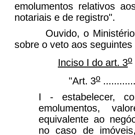
emolumentos relativos aos
notariais e de registro".
Ouvido, o Ministério da
sobre o veto aos seguintes 
o
Inciso I do art. 3
o
"Art. 3
............
I - estabelecer, 
emolumentos, val
equivalente ao negóci
no caso de imóveis,