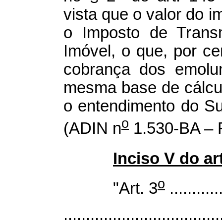
vista que o valor do i
o Imposto de Trans
Imóvel, o que, por cer
cobrança dos emolum
mesma base de cálcul
o entendimento do Sup
o
(ADIN n
1.530-BA – 
Inciso V do art
o
"Art. 3
............
...................................