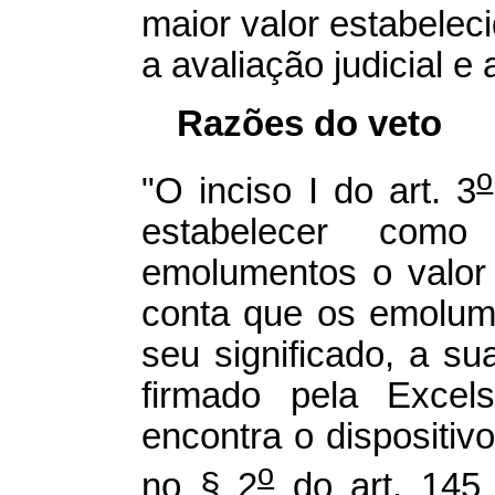
maior valor estabeleci
a avaliação judicial e a
Razões do veto
o
"O inciso I do art. 3
estabelecer com
emolumentos o valor
conta que os emolum
seu significado, a su
firmado pela Excel
encontra o dispositiv
o
no § 2
do art. 145 