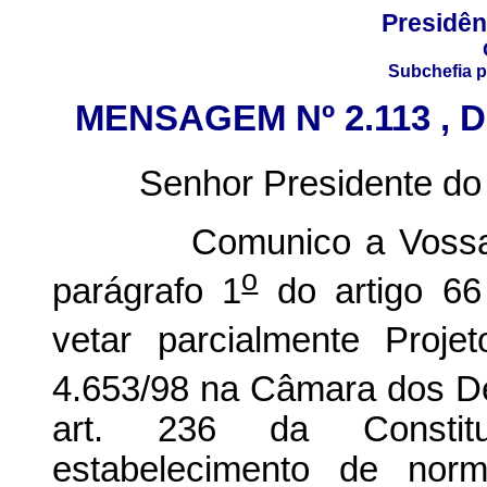
Presidên
Subchefia p
MENSAGEM Nº 2.113 , 
Senhor Presidente do
Comunico a Vossa Exc
o
parágrafo 1
do artigo 66 
vetar parcialmente Proje
4.653/98 na Câmara dos De
art. 236 da Constit
estabelecimento de nor