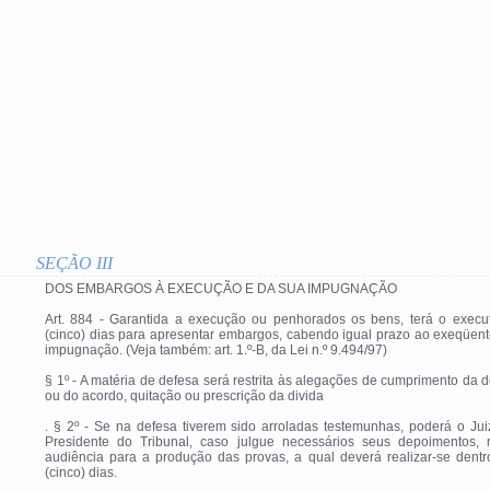
SEÇÃO III
DOS EMBARGOS À EXECUÇÃO E DA SUA IMPUGNAÇÃO
Art. 884 - Garantida a execução ou penhorados os bens, terá o execu
(cinco) dias para apresentar embargos, cabendo igual prazo ao exeqüen
impugnação. (Veja também: art. 1.º-B, da Lei n.º 9.494/97)
§ 1º - A matéria de defesa será restrita às alegações de cumprimento da 
ou do acordo, quitação ou prescrição da divida
. § 2º - Se na defesa tiverem sido arroladas testemunhas, poderá o Ju
Presidente do Tribunal, caso julgue necessários seus depoimentos, 
audiência para a produção das provas, a qual deverá realizar-se dentr
(cinco) dias.