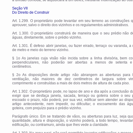
a divisão cômoda, se adjudicará a um deles, mediante indenização ao outr
Seção VII
Do Direito de Construir
Art. 1.299. O proprietário pode levantar em seu terreno as construções 
aprouver, salvo o direito dos vizinhos e os regulamentos administrativos.
Art. 1.300. O proprietário construirá de maneira que o seu prédio não 
águas, diretamente, sobre o prédio vizinho.
Art. 1.301. É defeso abrir janelas, ou fazer eirado, terraço ou varanda, 
de metro e meio do terreno vizinho.
§ 1o As janelas cuja visão não incida sobre a linha divisória, bem c
perpendiculares, não poderão ser abertas a menos de setenta e
centímetros.
§ 2o As disposições deste artigo não abrangem as aberturas para 
ventilação, não maiores de dez centímetros de largura sobre vi
comprimento e construídas a mais de dois metros de altura de cada piso.
Art. 1.302. O proprietário pode, no lapso de ano e dia após a conclusão d
exigir que se desfaça janela, sacada, terraço ou goteira sobre o seu 
escoado o prazo, não poderá, por sua vez, edificar sem atender ao disp
artigo antecedente, nem impedir, ou dificultar, o escoamento das ág
goteira, com prejuízo para o prédio vizinho.
Parágrafo único. Em se tratando de vãos, ou aberturas para luz, seja qua
quantidade, altura e disposição, o vizinho poderá, a todo tempo, levanta
edificação, ou contramuro, ainda que lhes vede a claridade.