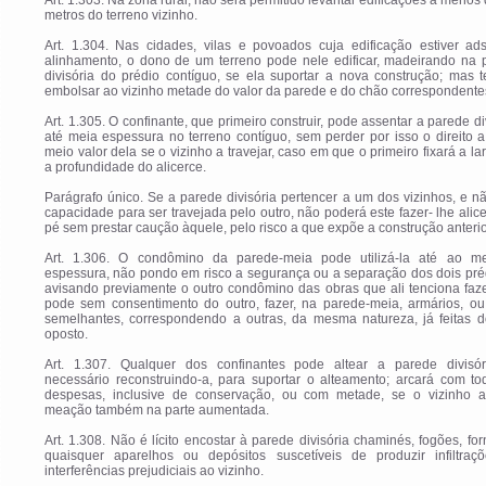
Art. 1.303. Na zona rural, não será permitido levantar edificações a menos 
metros do terreno vizinho.
Art. 1.304. Nas cidades, vilas e povoados cuja edificação estiver ads
alinhamento, o dono de um terreno pode nele edificar, madeirando na 
divisória do prédio contíguo, se ela suportar a nova construção; mas 
embolsar ao vizinho metade do valor da parede e do chão correspondente
Art. 1.305. O confinante, que primeiro construir, pode assentar a parede di
até meia espessura no terreno contíguo, sem perder por isso o direito 
meio valor dela se o vizinho a travejar, caso em que o primeiro fixará a la
a profundidade do alicerce.
Parágrafo único. Se a parede divisória pertencer a um dos vizinhos, e nã
capacidade para ser travejada pelo outro, não poderá este fazer- lhe alic
pé sem prestar caução àquele, pelo risco a que expõe a construção anterio
Art. 1.306. O condômino da parede-meia pode utilizá-la até ao m
espessura, não pondo em risco a segurança ou a separação dos dois pré
avisando previamente o outro condômino das obras que ali tenciona faz
pode sem consentimento do outro, fazer, na parede-meia, armários, ou
semelhantes, correspondendo a outras, da mesma natureza, já feitas d
oposto.
Art. 1.307. Qualquer dos confinantes pode altear a parede divisór
necessário reconstruindo-a, para suportar o alteamento; arcará com to
despesas, inclusive de conservação, ou com metade, se o vizinho ad
meação também na parte aumentada.
Art. 1.308. Não é lícito encostar à parede divisória chaminés, fogões, fo
quaisquer aparelhos ou depósitos suscetíveis de produzir infiltraç
interferências prejudiciais ao vizinho.