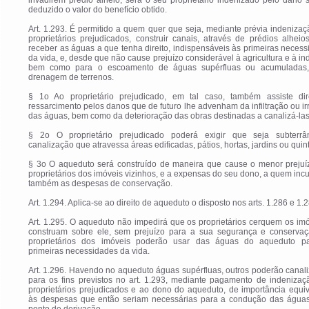
invadirem prédio alheio, será o seu proprietário indenizado pelo dano s
deduzido o valor do benefício obtido.
Art. 1.293. É permitido a quem quer que seja, mediante prévia indeniza
proprietários prejudicados, construir canais, através de prédios alheio
receber as águas a que tenha direito, indispensáveis às primeiras neces
da vida, e, desde que não cause prejuízo considerável à agricultura e à ind
bem como para o escoamento de águas supérfluas ou acumuladas
drenagem de terrenos.
§ 1o Ao proprietário prejudicado, em tal caso, também assiste dir
ressarcimento pelos danos que de futuro lhe advenham da infiltração ou i
das águas, bem como da deterioração das obras destinadas a canalizá-las
§ 2o O proprietário prejudicado poderá exigir que seja subterr
canalização que atravessa áreas edificadas, pátios, hortas, jardins ou quint
§ 3o O aqueduto será construído de maneira que cause o menor prejuí
proprietários dos imóveis vizinhos, e a expensas do seu dono, a quem i
também as despesas de conservação.
Art. 1.294. Aplica-se ao direito de aqueduto o disposto nos arts. 1.286 e 1.
Art. 1.295. O aqueduto não impedirá que os proprietários cerquem os im
construam sobre ele, sem prejuízo para a sua segurança e conservaç
proprietários dos imóveis poderão usar das águas do aqueduto p
primeiras necessidades da vida.
Art. 1.296. Havendo no aqueduto águas supérfluas, outros poderão canali
para os fins previstos no art. 1.293, mediante pagamento de indenizaç
proprietários prejudicados e ao dono do aqueduto, de importância equi
às despesas que então seriam necessárias para a condução das águas