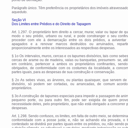
ponto de derivação.
Parágrafo único. Têm preferência os proprietários dos imóveis atravessad
aqueduto.
Seção VI
Dos Limites entre Prédios e do Direito de Tapagem
Art. 1.297. O proprietário tem direito a cercar, murar, valar ou tapar de q
modo o seu prédio, urbano ou rural, e pode constranger o seu confin
proceder com ele à demarcação entre os dois prédios, a aviventar
apagados e a renovar marcos destruídos ou arruinados, reparti
proporcionalmente entre os interessados as respectivas despesas.
§ 1o Os intervalos, muros, cercas e os tapumes divisórios, tais como sebes
cercas de arame ou de madeira, valas ou banquetas, presumem- se, até
em contrário, pertencer a ambos os proprietários confinantes, sendo
obrigados, de conformidade com os costumes da localidade, a concorr
partes iguais, para as despesas de sua construção e conservação.
§ 2o As sebes vivas, as árvores, ou plantas quaisquer, que servem de
divisório, só podem ser cortadas, ou arrancadas, de comum acordo
proprietários.
§ 3o A construção de tapumes especiais para impedir a passagem de ani
pequeno porte, ou para outro fim, pode ser exigida de quem prov
necessidade deles, pelo proprietário, que não está obrigado a concorrer 
despesas.
Art. 1.298. Sendo confusos, os limites, em falta de outro meio, se determin
conformidade com a posse justa; e, não se achando ela provada, o t
contestado se dividirá por partes iguais entre os prédios, ou, não sendo p