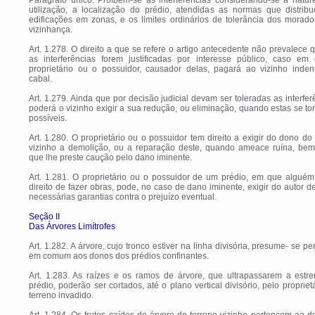
Parágrafo único. Proíbem-se as interferências considerando-se a natur
utilização, a localização do prédio, atendidas as normas que distrib
edificações em zonas, e os limites ordinários de tolerância dos morad
vizinhança.
Art. 1.278. O direito a que se refere o artigo antecedente não prevalece
as interferências forem justificadas por interesse público, caso em
proprietário ou o possuidor, causador delas, pagará ao vizinho inden
cabal.
Art. 1.279. Ainda que por decisão judicial devam ser toleradas as interfer
poderá o vizinho exigir a sua redução, ou eliminação, quando estas se t
possíveis.
Art. 1.280. O proprietário ou o possuidor tem direito a exigir do dono do
vizinho a demolição, ou a reparação deste, quando ameace ruína, be
que lhe preste caução pelo dano iminente.
Art. 1.281. O proprietário ou o possuidor de um prédio, em que alguém
direito de fazer obras, pode, no caso de dano iminente, exigir do autor d
necessárias garantias contra o prejuízo eventual.
Seção II
Das Árvores Limítrofes
Art. 1.282. A árvore, cujo tronco estiver na linha divisória, presume- se pe
em comum aos donos dos prédios confinantes.
Art. 1.283. As raízes e os ramos de árvore, que ultrapassarem a estr
prédio, poderão ser cortados, até o plano vertical divisório, pelo propriet
terreno invadido.