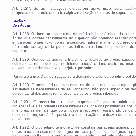
removida, à sua custa, para outro local do imóvel.
Art. 1.287. Se as instalações oferecerem grave risco, será facult
proprietário do prédio onerado exigir a realização de obras de segurança.
Seção V
Das Águas
Art. 1.288. O dono ou o possuidor do prédio inferior é obrigado a rec
águas que correm naturalmente do superior, não podendo realizar obr
embaracem o seu fluxo; porém a condição natural e anterior do prédio i
não pode ser agravada por obras feitas pelo dono ou possuidor do 
superior.
Art. 1.289. Quando as águas, artificialmente levadas ao prédio superior
colhidas, correrem dele para o inferior, poderá o dono deste reclamar
desviem, ou se lhe indenize o prejuízo que sofrer.
Parágrafo único. Da indenização será deduzido o valor do benefício obtido
Art. 1.290. O proprietário de nascente, ou do solo onde caem águas pl
satisfeitas as necessidades de seu consumo, não pode impedir, ou des
curso natural das águas remanescentes pelos prédios inferiores.
Art. 1.291. O possuidor do imóvel superior não poderá poluir as
indispensáveis às primeiras necessidades da vida dos possuidores dos 
inferiores; as demais, que poluir, deverá recuperar, ressarcindo os da
estes sofrerem, se não for possível a recuperação ou o desvio do curso art
das águas.
Art. 1.292. O proprietário tem direito de construir barragens, açudes, ou
obras para represamento de água em seu prédio; se as águas repr