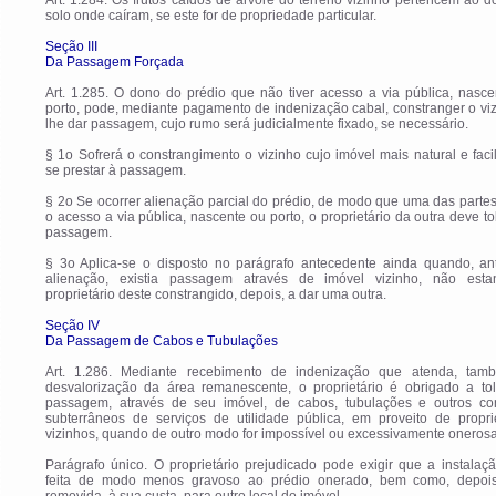
Art. 1.284. Os frutos caídos de árvore do terreno vizinho pertencem ao 
solo onde caíram, se este for de propriedade particular.
Seção III
Da Passagem Forçada
Art. 1.285. O dono do prédio que não tiver acesso a via pública, nasc
porto, pode, mediante pagamento de indenização cabal, constranger o vi
lhe dar passagem, cujo rumo será judicialmente fixado, se necessário.
§ 1o Sofrerá o constrangimento o vizinho cujo imóvel mais natural e fac
se prestar à passagem.
§ 2o Se ocorrer alienação parcial do prédio, de modo que uma das parte
o acesso a via pública, nascente ou porto, o proprietário da outra deve to
passagem.
§ 3o Aplica-se o disposto no parágrafo antecedente ainda quando, an
alienação, existia passagem através de imóvel vizinho, não est
proprietário deste constrangido, depois, a dar uma outra.
Seção IV
Da Passagem de Cabos e Tubulações
Art. 1.286. Mediante recebimento de indenização que atenda, tam
desvalorização da área remanescente, o proprietário é obrigado a tol
passagem, através de seu imóvel, de cabos, tubulações e outros co
subterrâneos de serviços de utilidade pública, em proveito de proprie
vizinhos, quando de outro modo for impossível ou excessivamente onerosa
Parágrafo único. O proprietário prejudicado pode exigir que a instalaç
feita de modo menos gravoso ao prédio onerado, bem como, depois