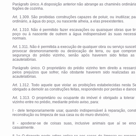
Parágrafo único. A disposição anterior não abrange as chaminés ordinári
fogões de cozinha.
Art. 1.309. São proibidas construções capazes de poluir, ou inutilizar, p
ordinário, a água do poço, ou nascente alheia, a elas preexistentes.
Art. 1.310. Não é permitido fazer escavações ou quaisquer obras que t
poço ou à nascente de outrem a água indispensável às suas necess
normais.
Art. 1.311. Não é permitida a execução de qualquer obra ou serviço suscet
provocar desmoronamento ou deslocação de terra, ou que compro
segurança do prédio vizinho, senão após haverem sido feitas as
acautelatórias.
Parágrafo único. O proprietário do prédio vizinho tem direito a ressar
pelos prejuízos que sofrer, não obstante haverem sido realizadas as
acautelatórias.
Art. 1.312. Todo aquele que violar as proibições estabelecidas nesta 
obrigado a demolir as construções feitas, respondendo por perdas e danos
Art. 1.313. O proprietário ou ocupante do imóvel é obrigado a tolerar
vizinho entre no prédio, mediante prévio aviso, para:
I - dele temporariamente usar, quando indispensável à reparação, cons
reconstrução ou limpeza de sua casa ou do muro divisório;
II - apoderar-se de coisas suas, inclusive animais que aí se enc
casualmente.