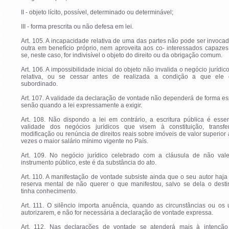
II - objeto lícito, possível, determinado ou determinável;
III - forma prescrita ou não defesa em lei.
Art. 105. A incapacidade relativa de uma das partes não pode ser invoca
outra em benefício próprio, nem aproveita aos co- interessados capazes
se, neste caso, for indivisível o objeto do direito ou da obrigação comum.
Art. 106. A impossibilidade inicial do objeto não invalida o negócio jurídico
relativa, ou se cessar antes de realizada a condição a que ele e
subordinado.
Art. 107. A validade da declaração de vontade não dependerá de forma es
senão quando a lei expressamente a exigir.
Art. 108. Não dispondo a lei em contrário, a escritura pública é esse
validade dos negócios jurídicos que visem à constituição, transfer
modificação ou renúncia de direitos reais sobre imóveis de valor superior a
vezes o maior salário mínimo vigente no País.
Art. 109. No negócio jurídico celebrado com a cláusula de não val
instrumento público, este é da substância do ato.
Art. 110. A manifestação de vontade subsiste ainda que o seu autor haja 
reserva mental de não querer o que manifestou, salvo se dela o destin
tinha conhecimento.
Art. 111. O silêncio importa anuência, quando as circunstâncias ou os
autorizarem, e não for necessária a declaração de vontade expressa.
Art. 112. Nas declarações de vontade se atenderá mais à intenção