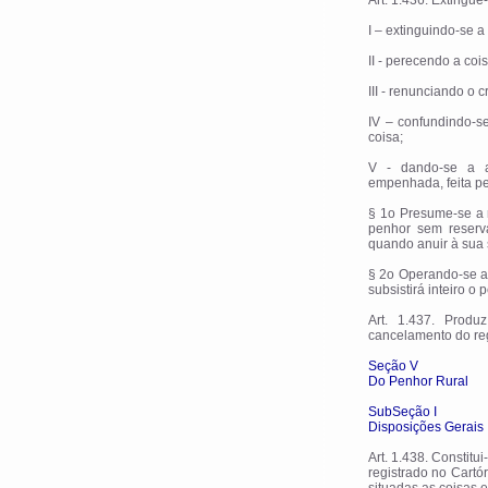
Art. 1.436. Extingue
I – extinguindo-se a
II - perecendo a cois
III - renunciando o c
IV – confundindo-
coisa;
V - dando-se a a
empenhada, feita pe
§ 1o Presume-se a 
penhor sem reserv
quando anuir à sua s
§ 2o Operando-se a 
subsistirá inteiro o
Art. 1.437. Prod
cancelamento do regi
Seção V
Do Penhor Rural
SubSeção I
Disposições Gerais
Art. 1.438. Constitu
registrado no Cartó