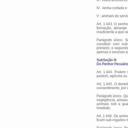
III - frutos acondi
IV - lenha cortada e
V - animais do servi
Art. 1.443. O penho
formação, abrange 
insuficiente a que s
Parágrafo único. S
constituir com ou
primeiro; o segundo
apenas o excesso ap
SubSeção III
Do Penhor Pecuári
Art. 1.444. Podem 
pastoril, agrícola ou 
Art. 1.445. O deve
consentimento, por e
Parágrafo único. Q
negligência, ameace
animais sob a gua
imediato.
Art. 1.446. Os anim
ficam sub-rogados n