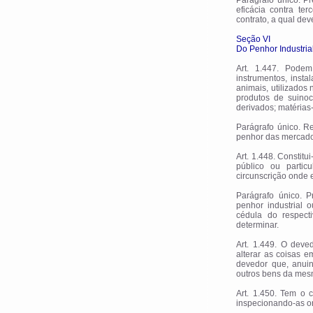
Parágrafo único. Pr
eficácia contra te
contrato, a qual dev
Seção VI
Do Penhor Industrial
Art. 1.447. Podem
instrumentos, inst
animais, utilizados 
produtos de suinoc
derivados; matérias-
Parágrafo único. R
penhor das mercado
Art. 1.448. Constitu
público ou partic
circunscrição onde 
Parágrafo único. 
penhor industrial 
cédula do respect
determinar.
Art. 1.449. O deve
alterar as coisas 
devedor que, anuin
outros bens da mesm
Art. 1.450. Tem o 
inspecionando-as on