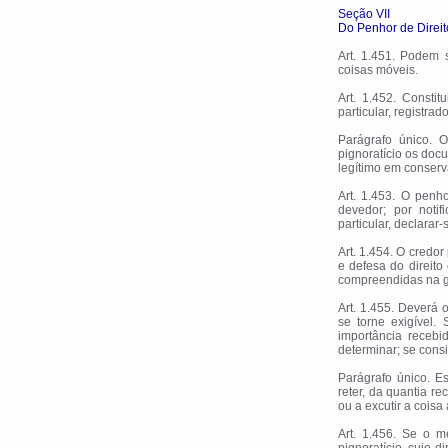
Seção VII
Do Penhor de Direito
Art. 1.451. Podem s
coisas móveis.
Art. 1.452. Consti
particular, registra
Parágrafo único. O
pignoratício os docu
legítimo em conserv
Art. 1.453. O penh
devedor; por noti
particular, declarar
Art. 1.454. O credor
e defesa do direit
compreendidas na g
Art. 1.455. Deverá 
se torne exigível.
importância recebi
determinar; se consi
Parágrafo único. Es
reter, da quantia re
ou a excutir a coisa
Art. 1.456. Se o m