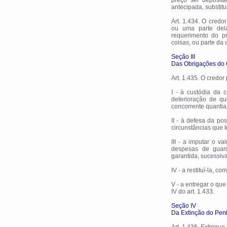
preço ser deposi
antecipada, substitu
Art. 1.434. O cred
ou uma parte dela
requerimento do p
coisas, ou parte da
Seção III
Das Obrigações do C
Art. 1.435. O credor
I - à custódia da 
deterioração de q
concorrente quantia
II - à defesa da p
circunstâncias que 
III - a imputar o va
despesas de guard
garantida, sucessiv
IV - a restituí-la, 
V - a entregar o que
IV do art. 1.433.
Seção IV
Da Extinção do Pen