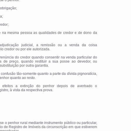
-se o penhor:
 obrigação;
a;
redor;
se na mesma pessoa as qualidades de credor e de dono da
djudicação judicial, a remissão ou a venda da coisa
lo credor ou por ele autorizada.
renúncia do credor quando consentir na venda particular do
a de preço, quando restituir a sua posse ao devedor, ou
ubstituição por outra garantia.
confusão tão-somente quanto a parte da dívida pignoratícia,
 penhor quanto ao resto.
uz efeitos a extinção do penhor depois de averbado o
stro, à vista da respectiva prova.
i-se o penhor rural mediante instrumento público ou particular,
rio de Registro de Imóveis da circunscrição em que estiverem