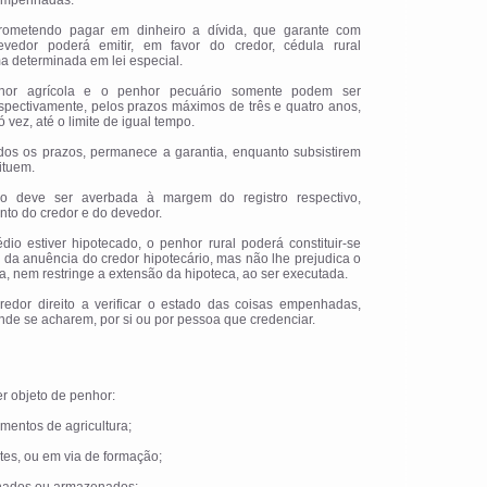
 empenhadas.
Prometendo pagar em dinheiro a dívida, que garante com
evedor poderá emitir, em favor do credor, cédula rural
ma determinada em lei especial.
nhor agrícola e o penhor pecuário somente podem ser
spectivamente, pelos prazos máximos de três e quatro anos,
 vez, até o limite de igual tempo.
os os prazos, permanece a garantia, enquanto subsistirem
ituem.
o deve ser averbada à margem do registro respectivo,
to do credor e do devedor.
édio estiver hipotecado, o penhor rural poderá constituir-se
da anuência do credor hipotecário, mas não lhe prejudica o
ia, nem restringe a extensão da hipoteca, ao ser executada.
credor direito a verificar o estado das coisas empenhadas,
de se acharem, por si ou por pessoa que credenciar.
er objeto de penhor:
umentos de agricultura;
ntes, ou em via de formação;