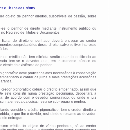
s e Títulos de Crédito
er objeto de penhor direitos, suscetíveis de cessão, sobre
tui-se o penhor de direito mediante instrumento público ou
do no Registro de Títulos e Documentos.
 titular de direito empenhado deverá entregar ao credor
mentos comprobatórios desse direito, salvo se tiver interesse
á-los.
or de crédito não tem eficácia senão quando notificado ao
ficado tem-se o devedor que, em instrumento público ou
-se ciente da existência do penhor.
 pignoratício deve praticar os atos necessários à conservação
o empenhado e cobrar os juros e mais prestações acessórias
arantia.
o credor pignoratício cobrar o crédito empenhado, assim que
 Se este consistir numa prestação pecuniária, depositará a
da, de acordo com o devedor pignoratício, ou onde o juiz
stir na entrega da coisa, nesta se sub-rogará o penhor.
tando vencido o crédito pignoratício, tem o credor direito a
cebida, o que lhe é devido, restituindo o restante ao devedor;
 a ele entregue.
esmo crédito for objeto de vários penhores, só ao credor