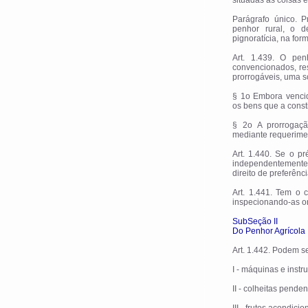
situadas as coisas
Parágrafo único. 
penhor rural, o d
pignoratícia, na for
Art. 1.439. O pe
convencionados, re
prorrogáveis, uma só
§ 1o Embora vencid
os bens que a const
§ 2o A prorrogaçã
mediante requerimen
Art. 1.440. Se o pr
independentemente 
direito de preferênc
Art. 1.441. Tem o 
inspecionando-as on
SubSeção II
Do Penhor Agrícola
Art. 1.442. Podem s
I - máquinas e instr
II - colheitas pende