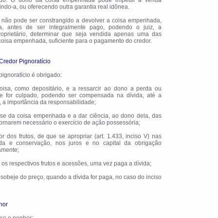
tado. O dono da coisa empenhada pode impedir a venda
indo-a, ou oferecendo outra garantia real idônea.
or não pode ser constrangido a devolver a coisa empenhada,
, antes de ser integralmente pago, podendo o juiz, a
roprietário, determinar que seja vendida apenas uma das
 coisa empenhada, suficiente para o pagamento do credor.
redor Pignoratício
 pignoratício é obrigado:
coisa, como depositário, e a ressarcir ao dono a perda ou
ue for culpado, podendo ser compensada na dívida, até a
, a importância da responsabilidade;
osse da coisa empenhada e a dar ciência, ao dono dela, das
tornarem necessário o exercício de ação possessória;
lor dos frutos, de que se apropriar (art. 1.433, inciso V) nas
a e conservação, nos juros e no capital da obrigação
amente;
com os respectivos frutos e acessões, uma vez paga a dívida;
 sobeje do preço, quando a dívida for paga, no caso do inciso
hor