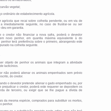
cionados ou armazenados;
 carvão vegetal;
ço ordinário de estabelecimento agrícola.
r agrícola que recai sobre colheita pendente, ou em via de
a imediatamente seguinte, no caso de frustrar-se ou ser
e deu em garantia.
e o credor não financiar a nova safra, poderá o devedor
trem novo penhor, em quantia máxima equivalente à do
 penhor terá preferência sobre o primeiro, abrangendo este
urado na colheita seguinte.
o
ser objeto de penhor os animais que integram a atividade
de lacticínios.
dor não poderá alienar os animais empenhados sem prévio
scrito, do credor.
uando o devedor pretende alienar o gado empenhado ou, por
 prejudicar o credor, poderá este requerer se depositem os
rda de terceiro, ou exigir que se lhe pague a dívida de
ais da mesma espécie, comprados para substituir os mortos,
o penhor.