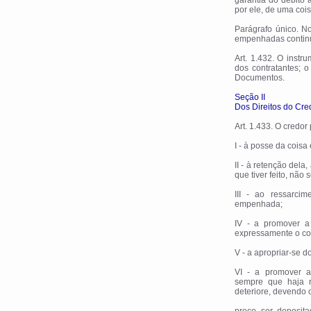
garantia do débito 
por ele, de uma cois
Parágrafo único. No
empenhadas continu
Art. 1.432. O instr
dos contratantes; 
Documentos.
Seção II
Dos Direitos do Cre
Art. 1.433. O credor 
I - à posse da cois
II - à retenção del
que tiver feito, não
III - ao ressarci
empenhada;
IV - a promover a 
expressamente o con
V - a apropriar-se 
VI - a promover a 
sempre que haja 
deteriore, devendo 