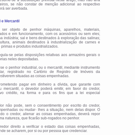
esume-se a substituição prevista neste artigo, mas não terá
rceiros, se não constar de menção adicional ao respectivo
erá ser averbada.
 e Mercantil
 ser objeto de penhor máquinas, aparelhos, materiais,
alados e em funcionamento, com os acessórios ou sem eles;
na indústria; sal e bens destinados à exploração das salinas;
ultura, animais destinados à industrialização de carnes e
 primas e produtos industrializados.
egula-se pelas disposições relativas aos armazéns gerais o
rias neles depositadas.
i-se o penhor industrial, ou o mercantil, mediante instrumento
ular, registrado no Cartório de Registro de Imóveis da
estiverem situadas as coisas empenhadas.
Prometendo pagar em dinheiro a dívida, que garante com
ou mercantil, o devedor poderá emitir, em favor do credor,
ivo crédito, na forma e para os fins que a lei especial
dor não pode, sem o consentimento por escrito do credor,
empenhadas ou mudar- lhes a situação, nem delas dispor. O
do o credor, alienar as coisas empenhadas, deverá repor
a natureza, que ficarão sub-rogados no penhor.
credor direito a verificar o estado das coisas empenhadas,
de se acharem, por si ou por pessoa que credenciar.