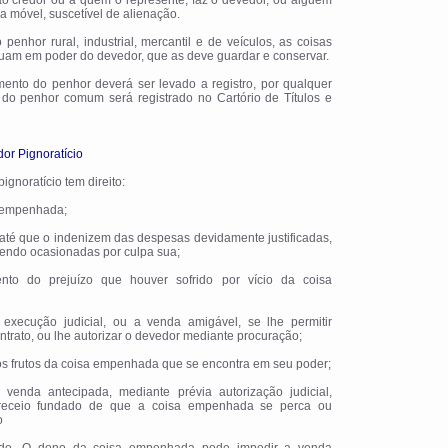
ao credor ou a quem o represente, faz o devedor, ou alguém
a móvel, suscetível de alienação.
 penhor rural, industrial, mercantil e de veículos, as coisas
am em poder do devedor, que as deve guardar e conservar.
umento do penhor deverá ser levado a registro, por qualquer
o do penhor comum será registrado no Cartório de Títulos e
dor Pignoratício
pignoratício tem direito:
a empenhada;
a, até que o indenizem das despesas devidamente justificadas,
 sendo ocasionadas por culpa sua;
mento do prejuízo que houver sofrido por vício da coisa
execução judicial, ou a venda amigável, se lhe permitir
trato, ou lhe autorizar o devedor mediante procuração;
dos frutos da coisa empenhada que se encontra em seu poder;
venda antecipada, mediante prévia autorização judicial,
receio fundado de que a coisa empenhada se perca ou
o