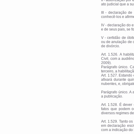
II - autorização por
ato judicial que a su
III - declaração d
conhecê-los e afirm
IV - declaração do e
e de seus pais, se 
V - certidão de óbi
ou de anulação de c
de divórcio.
Art. 1.526. A habil
Civil, com a audiênc
2009).
Parágrafo único. Ca
terceiro, a habilitaç
Art. 1.527. Estando
afixará durante qu
nubentes, e, obrigat
Parágrafo único. A
a publicação.
Art. 1.528. É dever
fatos que podem o
diversos regimes de
Art. 1.529. Tanto 
em declaração escri
com a indicação do 