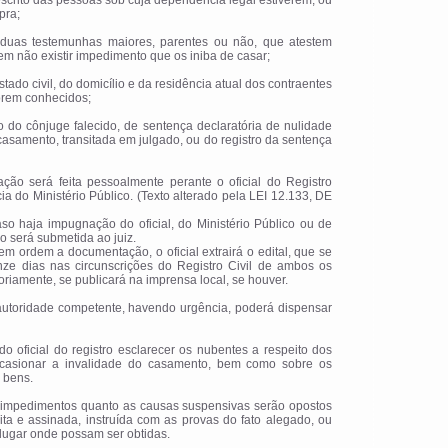
 escrito das pessoas sob cuja dependência legal estiverem, ou
pra;
e duas testemunhas maiores, parentes ou não, que atestem
em não existir impedimento que os iniba de casar;
stado civil, do domicílio e da residência atual dos contraentes
forem conhecidos;
to do cônjuge falecido, de sentença declaratória de nulidade
asamento, transitada em julgado, ou do registro da sentença
itação será feita pessoalmente perante o oficial do Registro
ia do Ministério Público. (Texto alterado pela LEI 12.133, DE
so haja impugnação do oficial, do Ministério Público ou de
ão será submetida ao juiz.
 em ordem a documentação, o oficial extrairá o edital, que se
inze dias nas circunscrições do Registro Civil de ambos os
oriamente, se publicará na imprensa local, se houver.
 autoridade competente, havendo urgência, poderá dispensar
 do oficial do registro esclarecer os nubentes a respeito dos
casionar a invalidade do casamento, bem como sobre os
 bens.
os impedimentos quanto as causas suspensivas serão opostos
ta e assinada, instruída com as provas do fato alegado, ou
lugar onde possam ser obtidas.