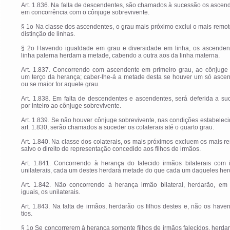
Art. 1.836. Na falta de descendentes, são chamados à sucessão os ascen
em concorrência com o cônjuge sobrevivente.
§ 1o Na classe dos ascendentes, o grau mais próximo exclui o mais remo
distinção de linhas.
§ 2o Havendo igualdade em grau e diversidade em linha, os ascenden
linha paterna herdam a metade, cabendo a outra aos da linha materna.
Art. 1.837. Concorrendo com ascendente em primeiro grau, ao cônjuge 
um terço da herança; caber-lhe-á a metade desta se houver um só ascen
ou se maior for aquele grau.
Art. 1.838. Em falta de descendentes e ascendentes, será deferida a s
por inteiro ao cônjuge sobrevivente.
Art. 1.839. Se não houver cônjuge sobrevivente, nas condições estabelec
art. 1.830, serão chamados a suceder os colaterais até o quarto grau.
Art. 1.840. Na classe dos colaterais, os mais próximos excluem os mais r
salvo o direito de representação concedido aos filhos de irmãos.
Art. 1.841. Concorrendo à herança do falecido irmãos bilaterais com 
unilaterais, cada um destes herdará metade do que cada um daqueles her
Art. 1.842. Não concorrendo à herança irmão bilateral, herdarão, em 
iguais, os unilaterais.
Art. 1.843. Na falta de irmãos, herdarão os filhos destes e, não os have
tios.
§ 1o Se concorrerem à herança somente filhos de irmãos falecidos, herda