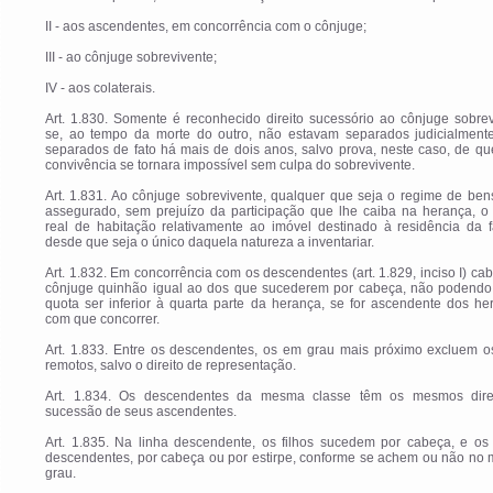
II - aos ascendentes, em concorrência com o cônjuge;
III - ao cônjuge sobrevivente;
IV - aos colaterais.
Art. 1.830. Somente é reconhecido direito sucessório ao cônjuge sobre
se, ao tempo da morte do outro, não estavam separados judicialment
separados de fato há mais de dois anos, salvo prova, neste caso, de q
convivência se tornara impossível sem culpa do sobrevivente.
Art. 1.831. Ao cônjuge sobrevivente, qualquer que seja o regime de ben
assegurado, sem prejuízo da participação que lhe caiba na herança, o 
real de habitação relativamente ao imóvel destinado à residência da f
desde que seja o único daquela natureza a inventariar.
Art. 1.832. Em concorrência com os descendentes (art. 1.829, inciso I) ca
cônjuge quinhão igual ao dos que sucederem por cabeça, não podendo
quota ser inferior à quarta parte da herança, se for ascendente dos he
com que concorrer.
Art. 1.833. Entre os descendentes, os em grau mais próximo excluem o
remotos, salvo o direito de representação.
Art. 1.834. Os descendentes da mesma classe têm os mesmos dire
sucessão de seus ascendentes.
Art. 1.835. Na linha descendente, os filhos sucedem por cabeça, e os 
descendentes, por cabeça ou por estirpe, conforme se achem ou não no
grau.