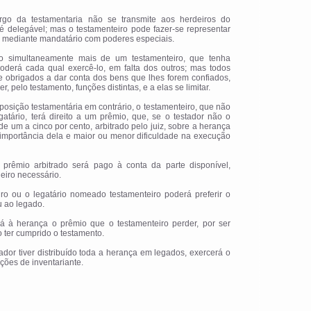
argo da testamentaria não se transmite aos herdeiros do
é delegável; mas o testamenteiro pode fazer-se representar
e, mediante mandatário com poderes especiais.
do simultaneamente mais de um testamenteiro, que tenha
poderá cada qual exercê-lo, em falta dos outros; mas todos
e obrigados a dar conta dos bens que lhes forem confiados,
r, pelo testamento, funções distintas, e a elas se limitar.
sposição testamentária em contrário, o testamenteiro, que não
gatário, terá direito a um prêmio, que, se o testador não o
de um a cinco por cento, arbitrado pelo juiz, sobre a herança
 importância dela e maior ou menor dificuldade na execução
 prêmio arbitrado será pago à conta da parte disponível,
eiro necessário.
iro ou o legatário nomeado testamenteiro poderá preferir o
u ao legado.
erá à herança o prêmio que o testamenteiro perder, por ser
 ter cumprido o testamento.
tador tiver distribuído toda a herança em legados, exercerá o
ções de inventariante.