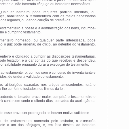
dor pode conceder ao testamenteiro a posse e a administração
arte dela, não havendo cônjuge ou herdeiros necessários.
Qualquer herdeiro pode requerer partilha imediata, ou
ça, habilitando o testamenteiro com os meios necessários
dos legados, ou dando caução de prestá-los.
 testamenteiro a posse e a administração dos bens, incumbe-
rio e cumprir o testamento.
tamenteiro nomeado, ou qualquer parte interessada, pode
o o juiz pode ordenar, de ofício, ao detentor do testamento,
.
menteiro é obrigado a cumprir as disposições testamentárias,
elo testador, e a dar contas do que recebeu e despendeu,
ponsabilidade enquanto durar a execução do testamento.
 ao testamenteiro, com ou sem o concurso do inventariante e
uídos, defender a validade do testamento.
as atribuições exaradas nos artigos antecedentes, terá o
lhe conferir o testador, nos limites da lei.
cedendo o testador prazo maior, cumprirá o testamenteiro o
rá contas em cento e oitenta dias, contados da aceitação da
de esse prazo ser prorrogado se houver motivo suficiente.
lta de testamenteiro nomeado pelo testador, a execução
pete a um dos cônjuges, e, em falta destes, ao herdeiro