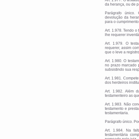
Art. 1.977. O testa
da herança, ou de p
Parágrafo único. 
devolução da heran
para o cumprimento 
Art. 1.978. Tendo o
lhe requerer inventá
Art. 1.979. O tes
requerer, assim com
que o leve a registro
Art. 1.980. O testa
no prazo marcado p
subsistindo sua res
Art. 1.981. Compete
dos herdeiros instit
Art. 1.982. Além d
testamenteiro as que 
Art. 1.983. Não con
testamento e presta
testamentaria.
Parágrafo único. Po
Art. 1.984. Na fa
testamentária com