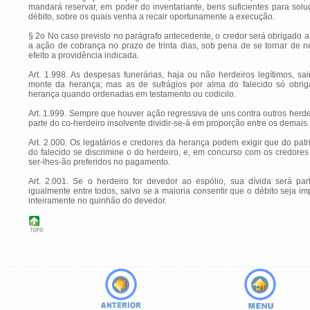
mandará reservar, em poder do inventariante, bens suficientes para sol
débito, sobre os quais venha a recair oportunamente a execução.
§ 2o No caso previsto no parágrafo antecedente, o credor será obrigado a 
a ação de cobrança no prazo de trinta dias, sob pena de se tornar de 
efeito a providência indicada.
Art. 1.998. As despesas funerárias, haja ou não herdeiros legítimos, sa
monte da herança; mas as de sufrágios por alma do falecido só obrig
herança quando ordenadas em testamento ou codicilo.
Art. 1.999. Sempre que houver ação regressiva de uns contra outros herde
parte do co-herdeiro insolvente dividir-se-á em proporção entre os demais.
Art. 2.000. Os legatários e credores da herança podem exigir que do pat
do falecido se discrimine o do herdeiro, e, em concurso com os credores
ser-lhes-ão preferidos no pagamento.
Art. 2.001. Se o herdeiro for devedor ao espólio, sua dívida será par
igualmente entre todos, salvo se a maioria consentir que o débito seja i
inteiramente no quinhão do devedor.