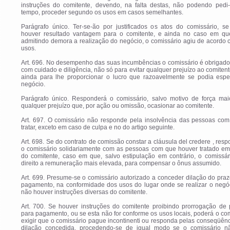
instruções do comitente, devendo, na falta destas, não podendo pedi-
tempo, proceder segundo os usos em casos semelhantes.
Parágrafo único. Ter-se-ão por justificados os atos do comissário, se
houver resultado vantagem para o comitente, e ainda no caso em qu
admitindo demora a realização do negócio, o comissário agiu de acordo
usos.
Art. 696. No desempenho das suas incumbências o comissário é obrigado
com cuidado e diligência, não só para evitar qualquer prejuízo ao comiten
ainda para lhe proporcionar o lucro que razoavelmente se podia espe
negócio.
Parágrafo único. Responderá o comissário, salvo motivo de força maio
qualquer prejuízo que, por ação ou omissão, ocasionar ao comitente.
Art. 697. O comissário não responde pela insolvência das pessoas co
tratar, exceto em caso de culpa e no do artigo seguinte.
Art. 698. Se do contrato de comissão constar a cláusula del credere , res
o comissário solidariamente com as pessoas com que houver tratado e
do comitente, caso em que, salvo estipulação em contrário, o comissár
direito a remuneração mais elevada, para compensar o ônus assumido.
Art. 699. Presume-se o comissário autorizado a conceder dilação do pra
pagamento, na conformidade dos usos do lugar onde se realizar o negóc
não houver instruções diversas do comitente.
Art. 700. Se houver instruções do comitente proibindo prorrogação de 
para pagamento, ou se esta não for conforme os usos locais, poderá o co
exigir que o comissário pague incontinenti ou responda pelas conseqüên
dilação concedida, procedendo-se de igual modo se o comissário n