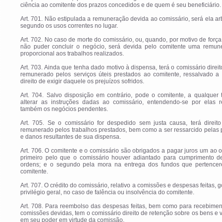
ciência ao comitente dos prazos concedidos e de quem é seu beneficiário.
Art. 701. Não estipulada a remuneração devida ao comissário, será ela ar
segundo os usos correntes no lugar.
Art. 702. No caso de morte do comissário, ou, quando, por motivo de força
não puder concluir o negócio, será devida pelo comitente uma remun
proporcional aos trabalhos realizados.
Art. 703. Ainda que tenha dado motivo à dispensa, terá o comissário direit
remunerado pelos serviços úteis prestados ao comitente, ressalvado a 
direito de exigir daquele os prejuízos sofridos.
Art. 704. Salvo disposição em contrário, pode o comitente, a qualquer
alterar as instruções dadas ao comissário, entendendo-se por elas r
também os negócios pendentes.
Art. 705. Se o comissário for despedido sem justa causa, terá direito
remunerado pelos trabalhos prestados, bem como a ser ressarcido pelas
e danos resultantes de sua dispensa.
Art. 706. O comitente e o comissário são obrigados a pagar juros um ao o
primeiro pelo que o comissário houver adiantado para cumprimento d
ordens; e o segundo pela mora na entrega dos fundos que pertence
comitente.
Art. 707. O crédito do comissário, relativo a comissões e despesas feitas, 
privilégio geral, no caso de falência ou insolvência do comitente.
Art. 708. Para reembolso das despesas feitas, bem como para recebimen
comissões devidas, tem o comissário direito de retenção sobre os bens e 
em seu poder em virtude da comissão.