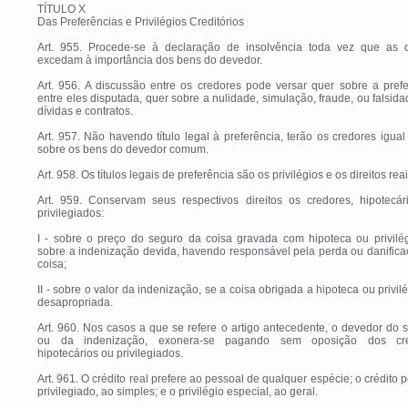
TÍTULO X
Das Preferências e Privilégios Creditórios
Art. 955. Procede-se à declaração de insolvência toda vez que as d
excedam à importância dos bens do devedor.
Art. 956. A discussão entre os credores pode versar quer sobre a pref
entre eles disputada, quer sobre a nulidade, simulação, fraude, ou falsid
dívidas e contratos.
Art. 957. Não havendo título legal à preferência, terão os credores igual 
sobre os bens do devedor comum.
Art. 958. Os títulos legais de preferência são os privilégios e os direitos reai
Art. 959. Conservam seus respectivos direitos os credores, hipotecár
privilegiados:
I - sobre o preço do seguro da coisa gravada com hipoteca ou privilég
sobre a indenização devida, havendo responsável pela perda ou danific
coisa;
II - sobre o valor da indenização, se a coisa obrigada a hipoteca ou privilé
desapropriada.
Art. 960. Nos casos a que se refere o artigo antecedente, o devedor do 
ou da indenização, exonera-se pagando sem oposição dos cre
hipotecários ou privilegiados.
Art. 961. O crédito real prefere ao pessoal de qualquer espécie; o crédito 
privilegiado, ao simples; e o privilégio especial, ao geral.