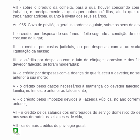
VIII - sobre o produto da colheita, para a qual houver concorrido com
trabalho, e precipuamente a quaisquer outros créditos, ainda que re
trabalhador agrícola, quanto à dívida dos seus salários.
Art. 965. Goza de privilégio geral, na ordem seguinte, sobre os bens do de
I - o crédito por despesa de seu funeral, feito segundo a condição do mo
costume do lugar;
II - o crédito por custas judiciais, ou por despesas com a arrecad
liquidação da massa;
III - o crédito por despesas com o luto do cônjuge sobrevivo e dos fi
devedor falecido, se foram moderadas;
IV - o crédito por despesas com a doença de que faleceu o devedor, no s
anterior à sua morte;
V - o crédito pelos gastos necessários à mantença do devedor falecido
família, no trimestre anterior ao falecimento;
VI - o crédito pelos impostos devidos à Fazenda Pública, no ano corren
anterior;
VII - o crédito pelos salários dos empregados do serviço doméstico do d
nos seus derradeiros seis meses de vida;
VIII - os demais créditos de privilégio geral.