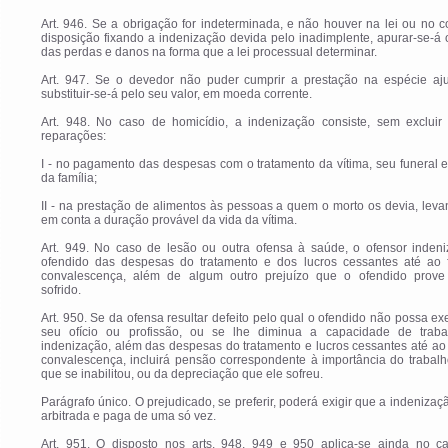
Art. 946. Se a obrigação for indeterminada, e não houver na lei ou no c
disposição fixando a indenização devida pelo inadimplente, apurar-se-á 
das perdas e danos na forma que a lei processual determinar.
Art. 947. Se o devedor não puder cumprir a prestação na espécie aju
substituir-se-á pelo seu valor, em moeda corrente.
Art. 948. No caso de homicídio, a indenização consiste, sem excluir 
reparações:
I - no pagamento das despesas com o tratamento da vítima, seu funeral e
da família;
II - na prestação de alimentos às pessoas a quem o morto os devia, lev
em conta a duração provável da vida da vítima.
Art. 949. No caso de lesão ou outra ofensa à saúde, o ofensor indeni
ofendido das despesas do tratamento e dos lucros cessantes até ao 
convalescença, além de algum outro prejuízo que o ofendido prove
sofrido.
Art. 950. Se da ofensa resultar defeito pelo qual o ofendido não possa ex
seu ofício ou profissão, ou se lhe diminua a capacidade de traba
indenização, além das despesas do tratamento e lucros cessantes até ao
convalescença, incluirá pensão correspondente à importância do trabal
que se inabilitou, ou da depreciação que ele sofreu.
Parágrafo único. O prejudicado, se preferir, poderá exigir que a indenizaç
arbitrada e paga de uma só vez.
Art. 951. O disposto nos arts. 948, 949 e 950 aplica-se ainda no c