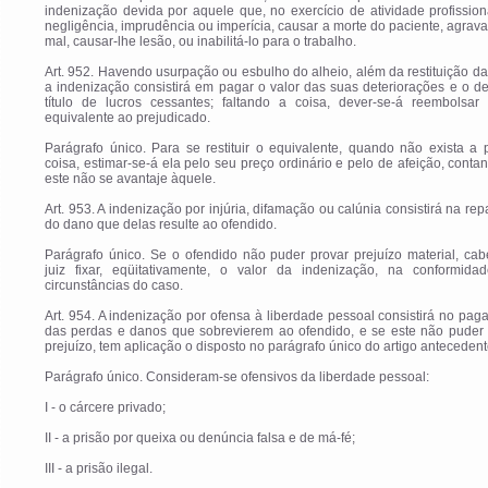
indenização devida por aquele que, no exercício de atividade profission
negligência, imprudência ou imperícia, causar a morte do paciente, agrava
mal, causar-lhe lesão, ou inabilitá-lo para o trabalho.
Art. 952. Havendo usurpação ou esbulho do alheio, além da restituição da
a indenização consistirá em pagar o valor das suas deteriorações e o d
título de lucros cessantes; faltando a coisa, dever-se-á reembolsar
equivalente ao prejudicado.
Parágrafo único. Para se restituir o equivalente, quando não exista a 
coisa, estimar-se-á ela pelo seu preço ordinário e pelo de afeição, conta
este não se avantaje àquele.
Art. 953. A indenização por injúria, difamação ou calúnia consistirá na re
do dano que delas resulte ao ofendido.
Parágrafo único. Se o ofendido não puder provar prejuízo material, ca
juiz fixar, eqüitativamente, o valor da indenização, na conformida
circunstâncias do caso.
Art. 954. A indenização por ofensa à liberdade pessoal consistirá no pa
das perdas e danos que sobrevierem ao ofendido, e se este não puder 
prejuízo, tem aplicação o disposto no parágrafo único do artigo antecedent
Parágrafo único. Consideram-se ofensivos da liberdade pessoal:
I - o cárcere privado;
II - a prisão por queixa ou denúncia falsa e de má-fé;
III - a prisão ilegal.