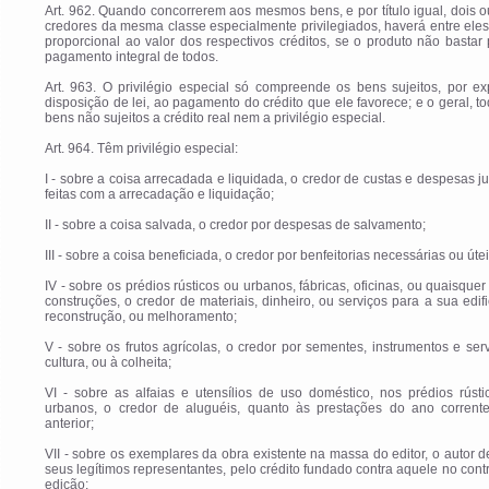
Art. 962. Quando concorrerem aos mesmos bens, e por título igual, dois 
credores da mesma classe especialmente privilegiados, haverá entre eles
proporcional ao valor dos respectivos créditos, se o produto não bastar
pagamento integral de todos.
Art. 963. O privilégio especial só compreende os bens sujeitos, por e
disposição de lei, ao pagamento do crédito que ele favorece; e o geral, t
bens não sujeitos a crédito real nem a privilégio especial.
Art. 964. Têm privilégio especial:
I - sobre a coisa arrecadada e liquidada, o credor de custas e despesas ju
feitas com a arrecadação e liquidação;
II - sobre a coisa salvada, o credor por despesas de salvamento;
III - sobre a coisa beneficiada, o credor por benfeitorias necessárias ou útei
IV - sobre os prédios rústicos ou urbanos, fábricas, oficinas, ou quaisquer
construções, o credor de materiais, dinheiro, ou serviços para a sua edif
reconstrução, ou melhoramento;
V - sobre os frutos agrícolas, o credor por sementes, instrumentos e ser
cultura, ou à colheita;
VI - sobre as alfaias e utensílios de uso doméstico, nos prédios rúst
urbanos, o credor de aluguéis, quanto às prestações do ano corrent
anterior;
VII - sobre os exemplares da obra existente na massa do editor, o autor d
seus legítimos representantes, pelo crédito fundado contra aquele no cont
edição;