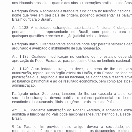
aos tribunais brasileiros, quanto aos atos ou operações praticados no Brasi
Parágrafo único. A sociedade estrangeira funcionará no território naciona
nome que tiver em seu país de origem, podendo acrescentar as palavr
Brasil" ou "para o Brasil".
Art. 1.138. A sociedade estrangeira autorizada a funcionar é obrigada
permanentemente, representante no Brasil, com poderes para re
quaisquer questões e receber citação judicial pela sociedade.
Parágrafo único. O representante somente pode agir perante terceiros de
arquivado e averbado o instrumento de sua nomeação.
Art. 1.139. Qualquer modificação no contrato ou no estatuto depend
aprovação do Poder Executivo, para produzir efeitos no território nacional.
Art. 1.140. A sociedade estrangeira deve, sob pena de lhe ser cas
autorização, reproduzir no órgão oficial da União, e do Estado, se for o c
publicações que, segundo a sua lei nacional, seja obrigada a fazer relati
ao balanço patrimonial e ao de resultado econômico, bem como aos atos
administração.
Parágrafo único. Sob pena, também, de lhe ser cassada a autoriza
sociedade estrangeira deverá publicar o balanço patrimonial e o de re
econômico das sucursais, filiais ou agências existentes no País.
Art. 1.141. Mediante autorização do Poder Executivo, a sociedade estr
admitida a funcionar no País pode nacionalizar-se, transferindo sua sede
Brasil.
§ 1o Para o fim previsto neste artigo, deverá a sociedade, po
representantes, oferecer, com o requerimento, os documentos exigidos 