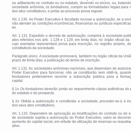
ou aditamento no contrato ou no estatuto, devendo os sócios, ou, tratand
sociedade anônima, os fundadores, cumprir as formalidades legais para 
dos atos constitutivos, e juntar ao processo prova regular.
Art. 1.130. Ao Poder Executivo é facultado recusar a autorização, se a so
não atender às condições econômicas, financeiras ou jurídicas especific
lei.
Art. 1.131. Expedido o decreto de autorização, cumprirá à sociedade publ
atos referidos nos arts. 1.128 e 1.129, em trinta dias, no órgão oficial da
cujo exemplar representará prova para inscrição, no registro próprio, d
constitutivos da sociedade.
Parágrafo único. A sociedade promoverá, também no órgão oficial da Uni
prazo de trinta dias, a publicação do termo de inscrição.
Art. 1.132. As sociedades anônimas nacionais, que dependam de autoriz
Poder Executivo para funcionar, não se constituirão sem obtê-la, quan
fundadores pretenderem recorrer a subscrição pública para a forma
capital.
§ 1o Os fundadores deverão juntar ao requerimento cópias autênticas do 
do estatuto e do prospecto.
§ 2o Obtida a autorização e constituída a sociedade, proceder-se-á à in
dos seus atos constitutivos.
Art. 1.133. Dependem de aprovação as modificações do contrato ou do e
de sociedade sujeita a autorização do Poder Executivo, salvo se decorr
aumento do capital social, em virtude de utilização de reservas ou reavali
ativo.