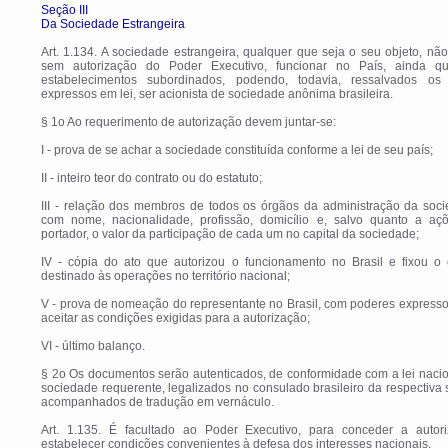
Seção III
Da Sociedade Estrangeira
Art. 1.134. A sociedade estrangeira, qualquer que seja o seu objeto, nã
sem autorização do Poder Executivo, funcionar no País, ainda q
estabelecimentos subordinados, podendo, todavia, ressalvados os
expressos em lei, ser acionista de sociedade anônima brasileira.
§ 1o Ao requerimento de autorização devem juntar-se:
I - prova de se achar a sociedade constituída conforme a lei de seu país;
II - inteiro teor do contrato ou do estatuto;
III - relação dos membros de todos os órgãos da administração da soci
com nome, nacionalidade, profissão, domicílio e, salvo quanto a aç
portador, o valor da participação de cada um no capital da sociedade;
IV - cópia do ato que autorizou o funcionamento no Brasil e fixou o c
destinado às operações no território nacional;
V - prova de nomeação do representante no Brasil, com poderes express
aceitar as condições exigidas para a autorização;
VI - último balanço.
§ 2o Os documentos serão autenticados, de conformidade com a lei naci
sociedade requerente, legalizados no consulado brasileiro da respectiva
acompanhados de tradução em vernáculo.
Art. 1.135. É facultado ao Poder Executivo, para conceder a autori
estabelecer condições convenientes à defesa dos interesses nacionais.