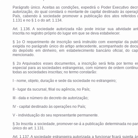
Parágrafo único. Aceitas as condições, expedirá o Poder Executivo dec
autorização, do qual constará o montante de capital destinado às opera
País, cabendo à sociedade promover a publicação dos atos referidos n
1.131 e no § 1 o do art. 1.134.
Art. 1.136. A sociedade autorizada não pode iniciar sua atividade an
inscrita no registro próprio do lugar em que se deva estabelecer.
§ 1o O requerimento de inscrição será instruído com exemplar da publ
exigida no parágrafo único do artigo antecedente, acompanhado de doc
do depósito em dinheiro, em estabelecimento bancário oficial, do capi
mencionado.
§ 2o Arquivados esses documentos, a inscrição será feita por termo em
especial para as sociedades estrangeiras, com número de ordem contínu
todas as sociedades inscritas; no termo constarão:
I - nome, objeto, duração e sede da sociedade no estrangeiro;
II - lugar da sucursal, filial ou agência, no País;
III - data e número do decreto de autorização;
IV - capital destinado às operações no País;
V - individuação do seu representante permanente.
§ 3o Inscrita a sociedade, promover-se-á a publicação determinada no pa
único do art. 1.131.
Art. 1.137. A sociedade estrangeira autorizada a funcionar ficará sujeita às