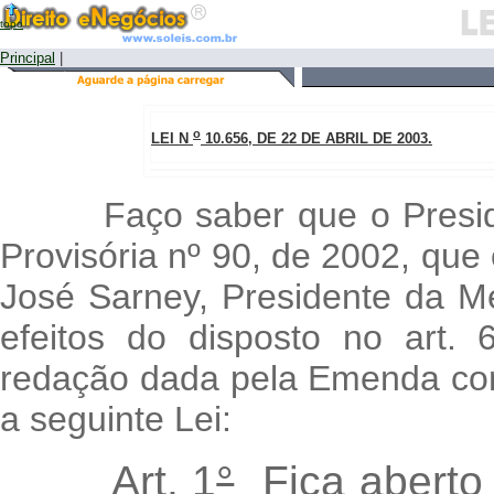
topo
Principal
|
o
LEI N
10.656, DE 22 DE ABRIL DE 2003.
Faço saber que o Presiden
Provisória nº 90, de 2002, que
José Sarney, Presidente da M
efeitos do disposto no art.
redação dada pela Emenda cons
a seguinte Lei:
Art. 1
°
Fica aberto c