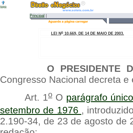
topo
Principal
|
o
LEI N
10.669, DE 14 DE MAIO DE 2003.
O PRESIDENTE 
Congresso Nacional decreta e e
o
Art. 1
O
parágrafo único
setembro de 1976
, introduzido
2.190-34, de 23 de agosto de 
redação: