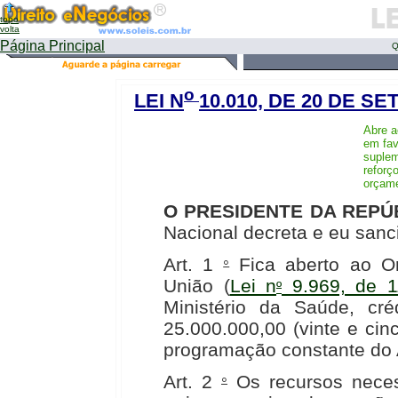
topo
volta
Página Principal
Q
o
LEI N
10.010, DE 20 DE S
Abre a
em fav
suplem
reforç
orçame
O PRESIDENTE DA REPÚ
Nacional decreta e eu sanc
Art. 1
Fica aberto ao O
°
União (
Lei n
9.969, de 1
º
Ministério da Saúde, cr
25.000.000,00 (vinte e cin
programação constante do 
Art. 2
Os recursos neces
°