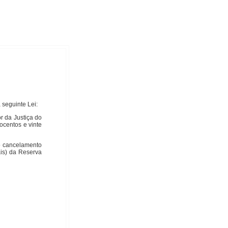
seguinte Lei:
or da Justiça do
ocentos e vinte
do cancelamento
ais) da Reserva