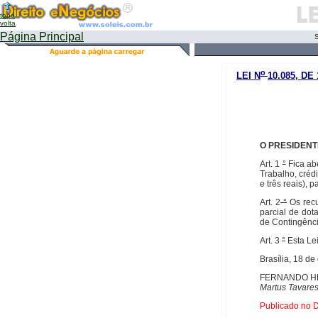
topo
volta
Página Principal
S
o
LEI N
10.085, DE
O PRESIDEN
Art. 1
°
Fica ab
Trabalho, créd
e três reais), 
Art. 2
°
Os recu
parcial de dot
de Contingênci
Art. 3
°
Esta Lei
Brasília, 18 d
FERNANDO H
Martus Tavare
Publicado no D