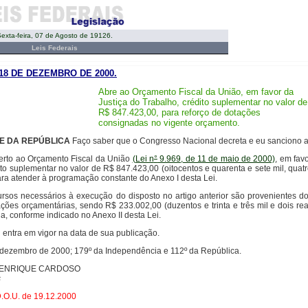
exta-feira, 07 de Agosto de 19126.
Leis Federais
 18 DE DEZEMBRO DE 2000.
Abre ao Orçamento Fiscal da União, em favor da
Justiça do Trabalho, crédito suplementar no valor de
R$ 847.423,00, para reforço de dotações
consignadas no vigente orçamento.
TE DA REPÚBLICA
Faço saber que o Congresso Nacional decreta e eu sanciono a 
erto ao Orçamento Fiscal da União
(Lei n
°
9.969, de 11 de maio de 2000)
, em fav
ito suplementar no valor de R$ 847.423,00 (oitocentos e quarenta e sete mil, quatr
para atender à programação constante do Anexo I desta Lei.
rsos necessários à execução do disposto no artigo anterior são provenientes 
ações orçamentárias, sendo R$ 233.002,00 (duzentos e trinta e três mil e dois re
a, conforme indicado no Anexo II desta Lei.
 entra em vigor na data de sua publicação.
e dezembro de 2000; 179º da Independência e 112º da República.
ENRIQUE CARDOSO
s
.O.U. de 19.12.2000