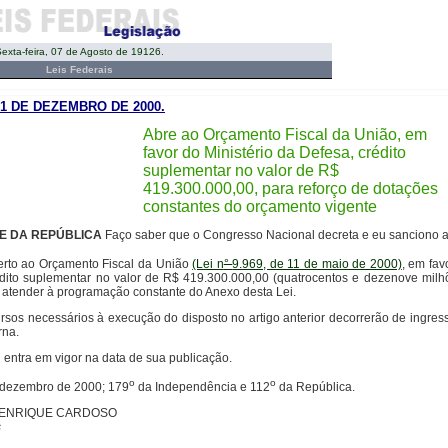
exta-feira, 07 de Agosto de 19126.
Leis Federais
E21 DE DEZEMBRO DE 2000.
Abre ao Orçamento Fiscal da União, em
favor do Ministério da Defesa, crédito
suplementar no valor de R$
419.300.000,00, para reforço de dotações
constantes do orçamento vigente
TE DA REPÚBLICA
Faço saber que o Congresso Nacional decreta e eu sanciono a 
erto ao Orçamento Fiscal da União
(Lei n
°
9.969, de 11 de maio de 2000)
, em fav
dito suplementar no valor de R$ 419.300.000,00 (quatrocentos e dezenove milh
ra atender à programação constante do Anexo desta Lei.
rsos necessários à execução do disposto no artigo anterior decorrerão de ingre
rna.
 entra em vigor na data de sua publicação.
o
o
e dezembro de 2000; 179
da Independência e 112
da República.
ENRIQUE CARDOSO
s