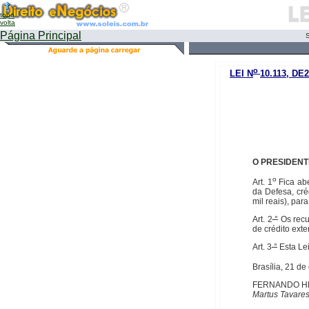
topo
volta
Página Principal
S
o
LEI N
10.113, D
O PRESIDEN
o
Art. 1
Fica ab
da Defesa, cré
mil reais), pa
Art. 2
°
Os recu
de crédito exte
Art. 3
°
Esta Lei
Brasília, 21 d
FERNANDO H
Martus Tavare