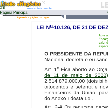
topo
volta
Página Principal
S
o
LEI N
10.126, DE 21 DE D
Abre a
Encarg
valor 
especi
O PRESIDENTE DA REPÚ
Nacional decreta e eu sanc
o
Art. 1
Fica aberto ao Orç
de 11 de maio de 2000)
2.514.879.000,00 (dois bil
oitocentos e setenta e no
Financeiros da União, par
do Anexo I desta Lei.
Art. 2
º
Os recursos neces