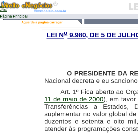
topo
volta
Página Principal
o
LEI N
9.980, DE 5 DE JULH
O PRESIDENTE DA RE
Nacional decreta e eu sanciono 
Art. 1º Fica aberto ao Orça
11 de maio de 2000
), em favor
Transferências a Estados, Di
suplementar no valor global de
duzentos e setenta e oito mil
atender às programações consta