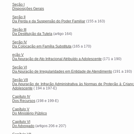
Seção I
Disposições Gerais
Seção II
Da Perda e da Suspensão do Poder Familiar
(155 a 163)
Seção III
Da Destituição da Tutela
(artigo 164)
Seção IV
Da Colocação em Família Substituta
(165 a 170)
eção V
Da Apuração de Ato Infracional Atribuído a Adolescente
(171 a 190)
Seção VI
Da Apuração de Irregularidades em Entidade de Atendimento
(191 a 193)
Seção VII
Da Apuração de Infração Administrativa às Normas de Proteção à Crianç
Adolescente
( 194 a 197-E)
Capítulo IV
Dos Recursos
(198 e 199-E)
Capítulo V
Do Ministério Público
Capítulo VI
Do Advogado
(artigos 206 e 207)