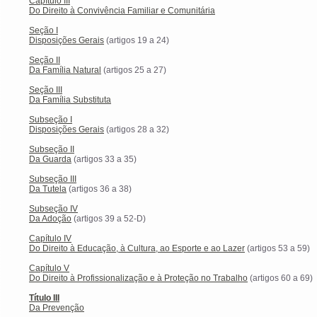
Capítulo III
Do Direito à Convivência Familiar e Comunitária
Seção I
Disposições Gerais
(artigos 19 a 24)
Seção II
Da Família Natural
(artigos 25 a 27)
Seção III
Da Família Substituta
Subseção I
Disposições Gerais
(artigos 28 a 32)
Subseção II
Da Guarda
(artigos 33 a 35)
Subseção III
Da Tutela
(artigos 36 a 38)
Subseção IV
Da Adoção
(artigos 39 a 52-D)
Capítulo IV
Do Direito à Educação, à Cultura, ao Esporte e ao Lazer
(artigos 53 a 59)
Capítulo V
Do Direito à Profissionalização e à Proteção no Trabalho
(artigos 60 a 69)
Título III
Da Prevenção