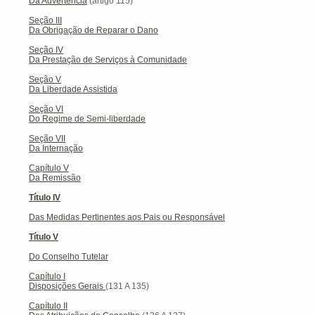
Da Advertência
(artigo 115)
Seção III
Da Obrigação de Reparar o Dano
Seção IV
Da Prestação de Serviços à Comunidade
Seção V
Da Liberdade Assistida
Seção VI
Do Regime de Semi-liberdade
Seção VII
Da Internação
Capítulo V
Da Remissão
Título IV
Das Medidas Pertinentes aos Pais ou Responsável
Título V
Do Conselho Tutelar
Capítulo I
Disposições Gerais
(131 A 135)
Capítulo II