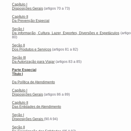
Capítulo I
Disposições Gerais
(artigos 70 a 73)
Capítulo II
Da Prevenção Especial
Seção I
Da informação, Cultura, Lazer, Esportes, Diversões e Espetáculos
(artig
80)
Seção II
Dos Produtos e Serviços
(artigos 81 a 82)
Seção III
Da Autorização para Viajar
(artigos 83 a 85)
Parte Especial
Título I
Da Política de Atendimento
Capítulo I
Disposições Gerais
(artigos 86 a 89)
Capítulo II
Das Entidades de Atendimento
Seção I
Disposições Gerais
(90 A 94)
Seção II