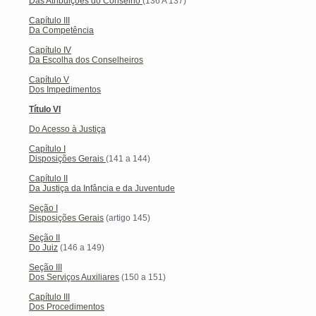
Das Atribuições do Conselho
(136 A 137)
Capítulo III
Da Competência
Capítulo IV
Da Escolha dos Conselheiros
Capítulo V
Dos Impedimentos
Título VI
Do Acesso à Justiça
Capítulo I
Disposições Gerais
(141 a 144)
Capítulo II
Da Justiça da Infância e da Juventude
Seção I
Disposições Gerais
(artigo 145)
Seção II
Do Juiz
(146 a 149)
Seção III
Dos Serviços Auxiliares
(150 a 151)
Capítulo III
Dos Procedimentos