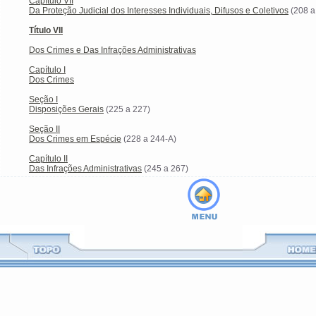
Capítulo VII
Da Proteção Judicial dos Interesses Individuais, Difusos e Coletivos
(208 a
Título VII
Dos Crimes e Das Infrações Administrativas
Capítulo I
Dos Crimes
Seção I
Disposições Gerais
(225 a 227)
Seção II
Dos Crimes em Espécie
(228 a 244-A)
Capítulo II
Das Infrações Administrativas
(245 a 267)