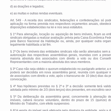
d) as doações e legados;
e) as multas e outras rendas eventuais.
Art. 549 - A receita dos sindicatos, federações e confederações só pod
aplicação na forma prevista nos respectivos orçamentos anuais, obedec
disposições estabelecidas na lei e nos seus estatutos.
§ 1º Para alienação, locação ou aquisição de bens imóveis, ficam as en
sindicais obrigadas a realizar avaliação prévia pela Caixa Econômica Fed
pele Banco Nacional da Habitação ou, ainda, por qualquer outra organ
legalmente habilitada a tal fim.
§ 2º Os bens imóveis das entidades sindicais não serão alienados sem a
autorização das respectivas assembléias gerais, reunidas com a prese
maioria absoluta dos associados com direito a voto ou dos Consel
Representantes com a maioria absoluta dos seus membros.
§ 3º Caso não seja obtido o quorum estabelecido no parágrafo anterior, a 
poderá ser decidida em nova assembléia geral, reunida com qualquer 
de associados com direito a voto, após o transcurso de 10 (dez) dias da p
convocação.
§ 4º Nas hipóteses previstas no § 2º e 3º a decisão somente terá vali
adotada pelo mínimo de 2/3 (dois terços) dos presentes, em escrutínio secr
§ 5º Da deliberação da assembléia geral, concernente à alienação d
imóveis, caberá recurso voluntário, dentro do prazo de 15 (quinze) di
Ministro do Trabalho, com efeito suspensivo.
§ 6º A venda do imóvel será efetuada pela diretoria da entidade, após a 