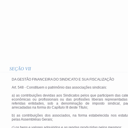
SEÇÃO VII
DA GESTÃO FINANCEIRA DO SINDICATO E SUA FISCALIZAÇÃO
Art. 548 - Constituem o patrimônio das associações sindicais:
a) as contribuições devidas aos Sindicatos pelos que participem das cat
econômicas ou profissionais ou das profissões liberais representadas
referidas entidades, sob a denominação de imposto sindical, p
arrecadadas na forma do Capítulo lIl deste Título;
b) as contribuições dos associados, na forma estabelecida nos estatu
pelas Assembléias Gerais;
c) os bens e valores adquiridos e as rendas produzidas pelos mesmos;