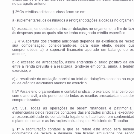
no parágrafo anterior.
§ 3º Os créditos adicionais classificam-se em:
a) suplementares, os destinados a reforçar dotações alocadas no orçament
b) especiais, os destinados a incluir dotações no orçamento, a fim de faz
às despesas para as quais não se tenha cosignado crédito específico
. § 4º A abertura dos créditos adicionais depende da existência de recei
sua compensação, considerando-se, para esse efeito, desde q
comprometidos: a) o superavit financeiro apurado em balanço do exe
anterior;
b) o excesso de arrecadação, assim entendido o saldo positivo da dif
entre a renda prevista e a realizada, tendo-se em conta, ainda, a tendê
exercício; e
c) a resultante da anulação parcial ou total de dotações alocadas no or
ou de créditos adicionais abertos no exercício.
§ 5º Para efeito orçamentário e contábil sindical, o exercício financeiro coi
com o ano civil, a ele pertencendo todas as receitas arrecadadas e as d
compromissadas.
Art. 551. Todas as operações de ordem financeira e patrimonial
evidenciadas pelos registros contábeis das entidades sindicais, executa
a responsabilidade de contabilista legalmente habilitado, em conformid
o plano de contas e as instruções baixadas pelo Ministério do Trabalho.
§ 1º A escrituração contábil a que se refere este artigo será base
documentos de receita e despesa, que ficarão arquivados nos servi