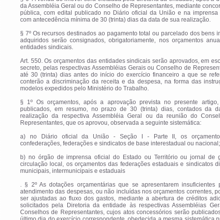
da Assembléia Geral ou do Conselho de Representantes, mediante concor
pública, com edital publicado no Diário oficial da União e na imprensa 
com antecedência mínima de 30 (trinta) dias da data de sua realização.
§ 7º Os recursos destinados ao pagamento total ou parcelado dos bens 
adquiridos serão consignados, obrigatoriamente, nos orçamentos anua
entidades sindicais.
Art. 550. Os orçamentos das entidades sindicais serão aprovados, em esc
secreto, pelas respectivas Assembléias Gerais ou Conselho de Represen
até 30 (trinta) dias antes do início do exercício financeiro a que se ref
conterão a discriminação da receita e da despesa, na forma das instru
modelos expedidos pelo Ministério do Trabalho.
§ 1º Os orçamentos, após a aprovação prevista no presente artigo,
publicados, em resumo, no prazo de 30 (trinta) dias, contados da d
realização da respectiva Assembléia Geral ou da reunião do Conse
Representantes, que os aprovou, observada a seguinte sistemática:
a) no Diário oficial da União - Seção I - Parte II, os orçament
confederações, federações e sindicatos de base interestadual ou nacional;
b) no órgão de imprensa oficial do Estado ou Território ou jornal de 
circulação local, os orçamentos das federações estaduais e sindicatos dis
municipais, intermunicipais e estaduais
. § 2º As dotações orçamentárias que se apresentarem insuficientes 
atendimento das despesas, ou não incluídas nos orçamentos correntes, 
ser ajustadas ao fluxo dos gastos, mediante a abertura de créditos adi
solicitados pela Diretoria da entidade às respectivas Assembléias Ger
Conselhos de Representantes, cujos atos concessórios serão publicados
último dia do exercício correspondente, obedecida a mesma sistemática p