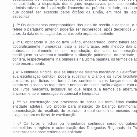
contabilidade, à disposição dos órgãos responsáveis pelo acompanh
administrativo e da fiscalização financeira da própria entidade, ou do c
que poderá ser exercido pelos órgãos da União, em face da legi
específica.
§ 2º Os documentos comprobatórios dos atos de receita e despesa, a 
refere o parágrafo anterior, poderão ser incinerados, após decorridos 5 
anos da data de quitação das contas pelo órgão competente.
§ 3º É obrigatório o uso do livro Diário, encadernado, como folhas se
tipograficamente numeradas, para a escrituração, pelo método das pa
dobradas, diretamente ou por reprodução, dos atos ou operaçõ
modifiquem ou venham a modificar a situação patrimonial da entidade, 
conterá, respectivamente, na primeira e na última páginas, os termos de a
e de encerramento.
§ 4º A entidade sindical que se utilizar de sistema mecânico ou eletrôni
sua escrituração contábil, poderá substituir o Diário e os livros facultat
auxiliares por fichas ou formulários contínuos, cujos lançamentos d
satisfazer a todos os requisitos e normas de escrituração exigidos com 
aos livros mercantis, inclusive no que respeita a termos de abertur
encerramento e numeração sequencial e tipográfica.
§ 5º Na escrituração por processos de fichas ou formulários contín
entidade adotará livro próprio para inscrição do balanço patrimonia
demonstração do resultado do exercício, o qual conterá os mesmos requ
exigidos para os livros de escrituração.
§ 6º Os livros e fichas ou formulários contínuos serão obrigatori
submetidos a registro e autenticação das Delegacias Regionais do Tr
localizadas na base territorial da entidade.