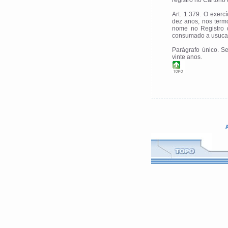
registro no Cartório
Art. 1.379. O exerc
dez anos, nos termo
nome no Registro d
consumado a usuca
Parágrafo único. Se
vinte anos.