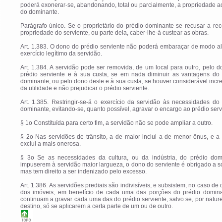
poderá exonerar-se, abandonando, total ou parcialmente, a propriedade 
do dominante.
Parágrafo único. Se o proprietário do prédio dominante se recusar a re
propriedade do serviente, ou parte dela, caber-lhe-á custear as obras.
Art. 1.383. O dono do prédio serviente não poderá embaraçar de modo a
exercício legítimo da servidão.
Art. 1.384. A servidão pode ser removida, de um local para outro, pelo 
prédio serviente e à sua custa, se em nada diminuir as vantagens do 
dominante, ou pelo dono deste e à sua custa, se houver considerável inc
da utilidade e não prejudicar o prédio serviente.
Art. 1.385. Restringir-se-á o exercício da servidão às necessidades do
dominante, evitando-se, quanto possível, agravar o encargo ao prédio serv
§ 1o Constituída para certo fim, a servidão não se pode ampliar a outro.
§ 2o Nas servidões de trânsito, a de maior inclui a de menor ônus, e 
exclui a mais onerosa.
§ 3o Se as necessidades da cultura, ou da indústria, do prédio dom
impuserem à servidão maior largueza, o dono do serviente é obrigado a so
mas tem direito a ser indenizado pelo excesso.
Art. 1.386. As servidões prediais são indivisíveis, e subsistem, no caso de 
dos imóveis, em benefício de cada uma das porções do prédio domina
continuam a gravar cada uma das do prédio serviente, salvo se, por natur
destino, só se aplicarem a certa parte de um ou de outro.