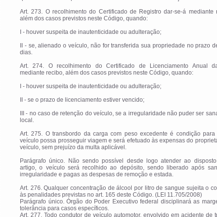
Art. 273. O recolhimento do Certificado de Registro dar-se-á mediante 
além dos casos previstos neste Código, quando:
I - houver suspeita de inautenticidade ou adulteração;
II - se, alienado o veículo, não for transferida sua propriedade no prazo de
dias.
Art. 274. O recolhimento do Certificado de Licenciamento Anual da
mediante recibo, além dos casos previstos neste Código, quando:
I - houver suspeita de inautenticidade ou adulteração;
II - se o prazo de licenciamento estiver vencido;
III - no caso de retenção do veículo, se a irregularidade não puder ser sa
local.
Art. 275. O transbordo da carga com peso excedente é condição para
veículo possa prosseguir viagem e será efetuado às expensas do propriet
veículo, sem prejuízo da multa aplicável.
Parágrafo único. Não sendo possível desde logo atender ao disposto
artigo, o veículo será recolhido ao depósito, sendo liberado após sa
irregularidade e pagas as despesas de remoção e estada.
Art. 276. Qualquer concentração de álcool por litro de sangue sujeita o c
às penalidades previstas no art. 165 deste Código. (LEI 11.705/2008)
Parágrafo único. Órgão do Poder Executivo federal disciplinará as mar
tolerância para casos específicos.
Art. 277. Todo condutor de veículo automotor, envolvido em acidente de t