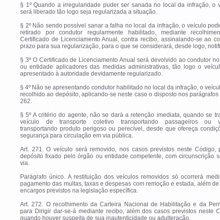
§ 1º Quando a irregularidade puder ser sanada no local da infração, o 
será liberado tão logo seja regularizada a situação.
§ 2º Não sendo possível sanar a falha no local da infração, o veículo pod
retirado por condutor regularmente habilitado, mediante recolhime
Certificado de Licenciamento Anual, contra recibo, assinalando-se ao c
prazo para sua regularização, para o que se considerará, desde logo, notif
§ 3º O Certificado de Licenciamento Anual será devolvido ao condutor n
ou entidade aplicadores das medidas administrativas, tão logo o veícu
apresentado à autoridade devidamente regularizado.
§ 4º Não se apresentando condutor habilitado no local da infração, o veícu
recolhido ao depósito, aplicando-se neste caso o disposto nos parágrafos 
262.
§ 5º A critério do agente, não se dará a retenção imediata, quando se tr
veículo de transporte coletivo transportando passageiros ou v
transportando produto perigoso ou perecível, desde que ofereça condiç
segurança para circulação em via pública.
Art. 271. O veículo será removido, nos casos previstos neste Código, 
depósito fixado pelo órgão ou entidade competente, com circunscrição 
via.
Parágrafo único. A restituição dos veículos removidos só ocorrerá med
pagamento das multas, taxas e despesas com remoção e estada, além de 
encargos previstos na legislação específica.
Art. 272. O recolhimento da Carteira Nacional de Habilitação e da Per
para Dirigir dar-se-á mediante recibo, além dos casos previstos neste 
quando houver suspeita de sua inautenticidade ou adulteração.