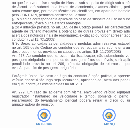
ou que for alvo de fiscalização de trânsito, sob suspeita de dirigir sob a inf
de álcool será submetido a testes de alcoolemia, exames clínicos, per
outro exame que, por meios técnicos ou científicos, em aparelhos homo
pelo CONTRAN, permitam certificar seu estado.
§ 1o Medida correspondente aplica-se no caso de suspeita de uso de sub
entorpecente, tóxica ou de efeitos análogos.
§ 2o A infração prevista no art. 165 deste Código poderá ser caracteriza
agente de trânsito mediante a obtenção de outras provas em direito adm
acerca dos notórios sinais de embriaguez, excitação ou torpor apresentad
condutor. (LEI 11.705/2008)
§ 3o Serão aplicadas as penalidades e medidas administrativas estabel
no art. 165 deste Código ao condutor que se recusar a se submeter a q
dos procedimentos previstos no caput deste artigo. (LEI 11.705/2008)
Art. 278. Ao condutor que se evadir da fiscalização, não submetendo ve
pesagem obrigatória nos pontos de pesagem, fixos ou móveis, será apli
penalidade prevista no art. 209, além da obrigação de retornar ao po
evasão para fim de pesagem obrigatória.
Parágrafo único. No caso de fuga do condutor à ação policial, a apree
veículo dar-se-á tão logo seja localizado, aplicando-se, além das pena
em que incorre, as estabelecidas no art. 210.
Art. 279. Em caso de acidente com vítima, envolvendo veículo equipa
registrador instantâneo de velocidade e tempo, somente o perito o
encarregado do levantamento pericial poderá retirar o disco ou u
armazenadora do registro.