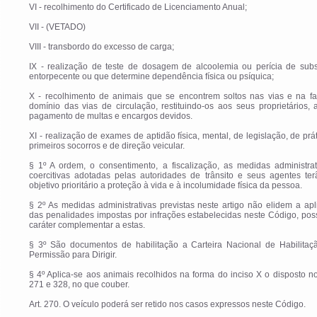
VI - recolhimento do Certificado de Licenciamento Anual;
VII - (VETADO)
VIII - transbordo do excesso de carga;
IX - realização de teste de dosagem de alcoolemia ou perícia de subs
entorpecente ou que determine dependência física ou psíquica;
X - recolhimento de animais que se encontrem soltos nas vias e na fa
domínio das vias de circulação, restituindo-os aos seus proprietários,
pagamento de multas e encargos devidos.
XI - realização de exames de aptidão física, mental, de legislação, de prá
primeiros socorros e de direção veicular.
§ 1º A ordem, o consentimento, a fiscalização, as medidas administrat
coercitivas adotadas pelas autoridades de trânsito e seus agentes ter
objetivo prioritário a proteção à vida e à incolumidade física da pessoa.
§ 2º As medidas administrativas previstas neste artigo não elidem a ap
das penalidades impostas por infrações estabelecidas neste Código, po
caráter complementar a estas.
§ 3º São documentos de habilitação a Carteira Nacional de Habilitaç
Permissão para Dirigir.
§ 4º Aplica-se aos animais recolhidos na forma do inciso X o disposto no
271 e 328, no que couber.
Art. 270. O veículo poderá ser retido nos casos expressos neste Código.