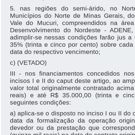
5. nas regiões do semi-árido, no Nor
Municípios do Norte de Minas Gerais, do
Vale do Mucuri, compreendidos na áre
Desenvolvimento do Nordeste - ADENE,
adimplir-se nessas condições farão jus 
35% (trinta e cinco por cento) sobre cada
data do respectivo vencimento;
c) (VETADO)
III - nos financiamentos concedidos nos
incisos I e II do caput deste artigo, ao a
valor total originalmente contratado acim
reais) e até R$ 35.000,00 (trinta e cin
seguintes condições:
a) aplica-se o disposto no inciso I ou II do
data da formalização da operação origin
devedor ou da prestação que correspond
(quinze mil reais) na data do contrato origin