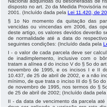
Nacional adquiridas ou desoneradas de ri
disposto no art. 2o da Medida Provisória n
2001. (Incluído dada pela
Lei 11.420, de 2
§ 1o No momento da quitação das par
vencidas ou vincendas em 2006, das ope
deste artigo, os valores devidos deverão s
de normalidade até a data do respectiv
seguintes condições: (Incluído dada pela
L
I - o valor de cada parcela deve ser calc
de inadimplemento, inclusive com o bô
tratam a alínea d do inciso V do § 5o do ar
novembro de 1995, e os incisos I e II d
10.437, de 25 de abril de 2002, e a não in
mínimo, de que trata o inciso III do § 5o do
de novembro de 1995, nos termos do § 5o 
de 25 de abril de 2002; (Incluído dada pel
II - da data de vencimento da parcela até
deve ser aplicada a variação pro rata di