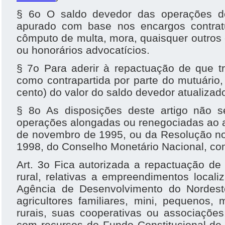
§ 6o O saldo devedor das operações de
apurado com base nos encargos contrat
cômputo de multa, mora, quaisquer outros
ou honorários advocatícios.
§ 7o Para aderir à repactuação de que tra
como contrapartida por parte do mutuári
cento) do valor do saldo devedor atualizad
§ 8o As disposições deste artigo não 
operações alongadas ou renegociadas ao a
de novembro de 1995, ou da Resolução no 
1998, do Conselho Monetário Nacional, co
Art. 3o Fica autorizada a repactuação de d
rural, relativas a empreendimentos local
Agência de Desenvolvimento do Nordest
agricultores familiares, mini, pequenos,
rurais, suas cooperativas ou associações
com recursos do Fundo Constitucional de