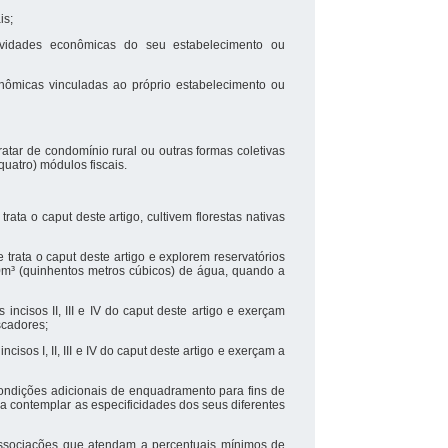
is;
atividades econômicas do seu estabelecimento ou
onômicas vinculadas ao próprio estabelecimento ou
ratar de condomínio rural ou outras formas coletivas
quatro) módulos fiscais.
rata o caput deste artigo, cultivem florestas nativas
 trata o caput deste artigo e explorem reservatórios
00m³ (quinhentos metros cúbicos) de água, quando a
 incisos II, III e IV do caput deste artigo e exerçam
scadores;
sos I, II, III e IV do caput deste artigo e exerçam a
ondições adicionais de enquadramento para fins de
a a contemplar as especificidades dos seus diferentes
 associações que atendam a percentuais mínimos de