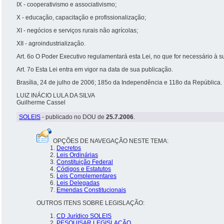
IX - cooperativismo e associativismo;
X - educação, capacitação e profissionalização;
XI - negócios e serviços rurais não agrícolas;
XII - agroindustrialização.
Art. 6o O Poder Executivo regulamentará esta Lei, no que for necessário à s
Art. 7o Esta Lei entra em vigor na data de sua publicação.
Brasília, 24 de julho de 2006; 185o da Independência e 118o da República.
LUIZ INÁCIO LULA DA SILVA
Guilherme Cassel
SOLEIS
- publicado no DOU de
25.7.2006
.
OPÇÕES DE NAVEGAÇÃO NESTE TEMA:
Decretos
Leis Ordinárias
Constituição Federal
Códigos e Estatutos
Leis Complementares
Leis Delegadas
Emendas Constitucionais
OUTROS ITENS SOBRE LEGISLAÇÃO:
CD Jurídico SOLEIS
PESQUISAR LEGISLAÇÃO