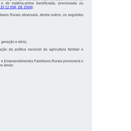
 e de matéria-prima beneficiada, processada ou
LEI 12.058, DE 2009
).
liares Rurais observará, dentre outros, os seguintes
, geração e etnia;
ção da política nacional da agricultura familiar e
iliar e Empreendimentos Familiares Rurais promoverá o
es áreas: