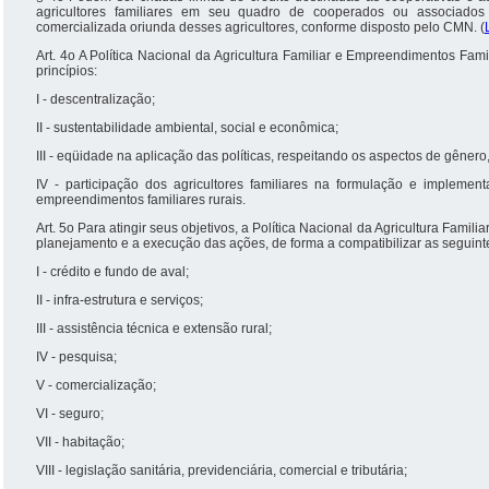
agricultores familiares em seu quadro de cooperados ou associados
comercializada oriunda desses agricultores, conforme disposto pelo CMN. (
Art. 4o A Política Nacional da Agricultura Familiar e Empreendimentos Fami
princípios:
I - descentralização;
II - sustentabilidade ambiental, social e econômica;
III - eqüidade na aplicação das políticas, respeitando os aspectos de gênero
IV - participação dos agricultores familiares na formulação e implementa
empreendimentos familiares rurais.
Art. 5o Para atingir seus objetivos, a Política Nacional da Agricultura Fam
planejamento e a execução das ações, de forma a compatibilizar as seguint
I - crédito e fundo de aval;
II - infra-estrutura e serviços;
III - assistência técnica e extensão rural;
IV - pesquisa;
V - comercialização;
VI - seguro;
VII - habitação;
VIII - legislação sanitária, previdenciária, comercial e tributária;