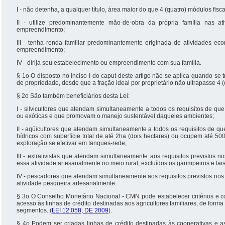
I - não detenha, a qualquer título, área maior do que 4 (quatro) módulos fisca
II - utilize predominantemente mão-de-obra da própria família nas 
empreendimento;
III - tenha renda familiar predominantemente originada de atividades ec
empreendimento;
IV - dirija seu estabelecimento ou empreendimento com sua família.
§ 1o O disposto no inciso I do caput deste artigo não se aplica quando se t
de propriedade, desde que a fração ideal por proprietário não ultrapasse 4 (
§ 2o São também beneficiários desta Lei:
I - silvicultores que atendam simultaneamente a todos os requisitos de que t
ou exóticas e que promovam o manejo sustentável daqueles ambientes;
II - aqüicultores que atendam simultaneamente a todos os requisitos de que
hídricos com superfície total de até 2ha (dois hectares) ou ocupem até 5
exploração se efetivar em tanques-rede;
III - extrativistas que atendam simultaneamente aos requisitos previstos nos
essa atividade artesanalmente no meio rural, excluídos os garimpeiros e fai
IV - pescadores que atendam simultaneamente aos requisitos previstos nos inci
atividade pesqueira artesanalmente.
§ 3o O Conselho Monetário Nacional - CMN pode estabelecer critérios e c
acesso às linhas de crédito destinadas aos agricultores familiares, de form
segmentos. (
LEI 12.058, DE 2009
).
§ 4o Podem ser criadas linhas de crédito destinadas às cooperativas e