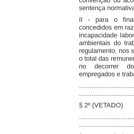
convenção ou acor
sentença normativ
II - para o fina
concedidos em raz
incapacidade labor
ambientais do tra
regulamento, nos s
o total das remune
no decorrer d
empregados e trab
..............................
..............................
§ 2º (VETADO)
..............................
..............................