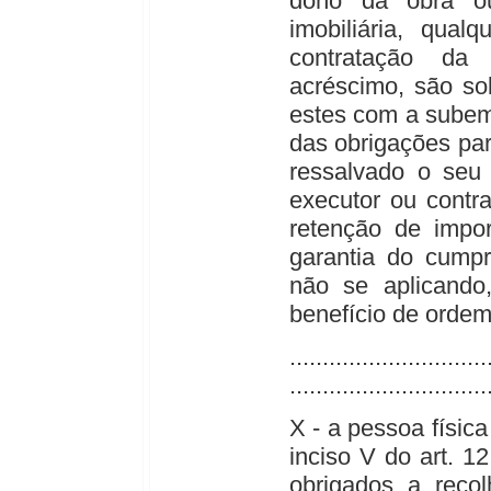
dono da obra o
imobiliária, qua
contratação da 
acréscimo, são sol
estes com a subem
das obrigações pa
ressalvado o seu 
executor ou contr
retenção de impor
garantia do cumpr
não se aplicando
benefício de ordem
..............................
..............................
X - a pessoa física
inciso V do art. 1
obrigados a recol