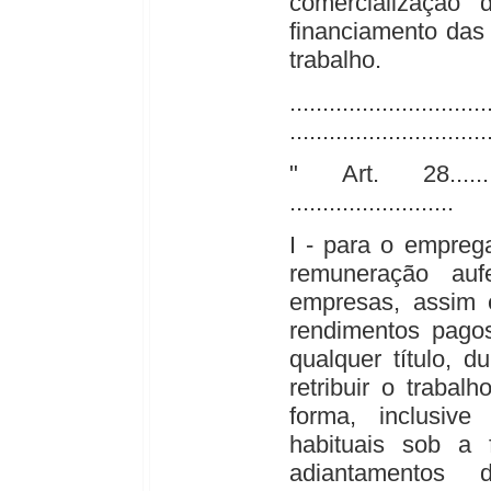
comercialização
financiamento das
trabalho.
..............................
..............................
" Art. 28...............
.........................
I - para o empreg
remuneração au
empresas, assim e
rendimentos pagos
qualquer título, 
retribuir o trabal
forma, inclusiv
habituais sob a 
adiantamentos d