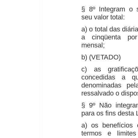
§ 8º Integram o s
seu valor total:
a) o total das diá
a cinqüenta po
mensal;
b) (VETADO)
c) as gratifica
concedidas a qu
denominadas pela
ressalvado o dispos
§ 9º Não integram
para os fins desta 
a) os benefícios 
termos e limites