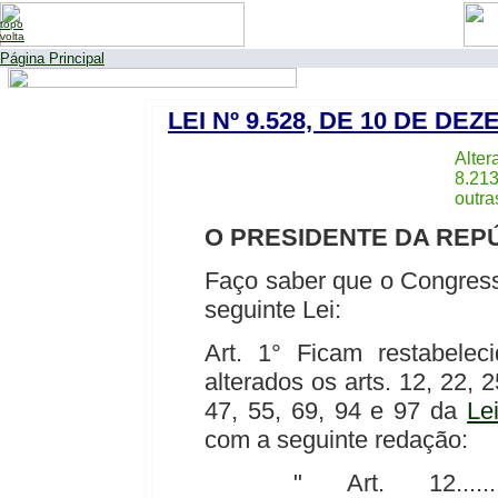
topo
volta
Página Principal
LEI Nº 9.528, DE 10 DE DE
Alter
8.213
outra
O PRESIDENTE DA REP
Faço saber que o Congress
seguinte Lei:
Art. 1° Ficam restabelec
alterados os arts. 12, 22, 2
47, 55, 69, 94 e 97 da
Le
com a seguinte redação:
" Art. 12...............