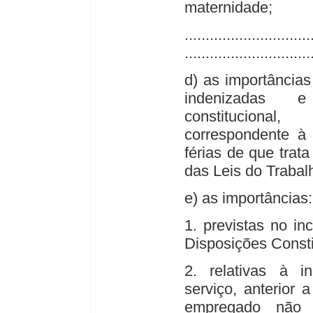
maternidade;
..............................
..............................
d) as importâncias 
indenizadas e
constituciona
correspondente à
férias de que trat
das Leis do Trabal
e) as importâncias:
1. previstas no in
Disposições Constit
2. relativas à 
serviço, anterior
empregado não 