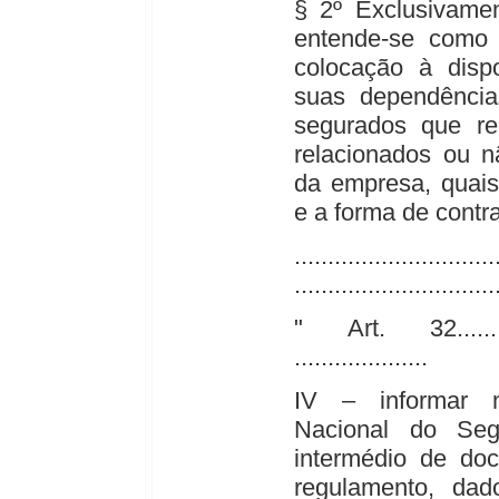
§ 2º Exclusivamen
entende-se como
colocação à disp
suas dependência
segurados que rea
relacionados ou n
da empresa, quais
e a forma de contr
..............................
..............................
" Art. 32...............
....................
IV – informar m
Nacional do Seg
intermédio de do
regulamento, dad