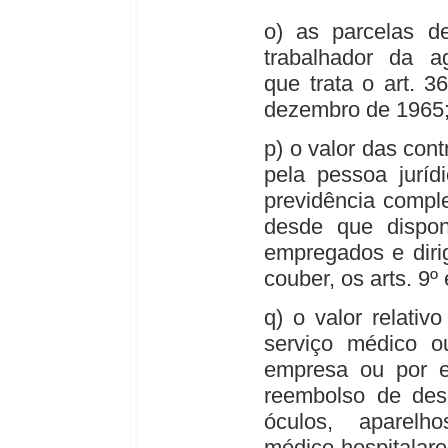
o) as parcelas de
trabalhador da ag
que trata o art. 3
dezembro de 1965
p) o valor das con
pela pessoa juríd
previdência compl
desde que dispon
empregados e diri
couber, os arts. 9º
q) o valor relativ
serviço médico ou
empresa ou por el
reembolso de de
óculos, aparelh
médico-hospitalare