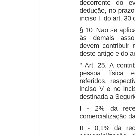
decorrente do ev
dedução, no prazo 
inciso I, do art. 30 
§ 10. Não se aplic
às demais assoc
devem contribuir 
deste artigo e do ar
" Art. 25. A contr
pessoa física 
referidos, respec
inciso V e no inci
destinada a Seguri
I - 2% da recei
comercialização d
II - 0,1% da rec