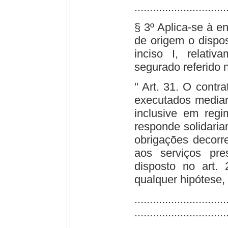
..............................
§ 3º Aplica-se à e
de origem o dispos
inciso I, relati
segurado referido n
" Art. 31. O contr
executados median
inclusive em regi
responde solidari
obrigações decorr
aos serviços pre
disposto no art.
qualquer hipótese,
..............................
..............................