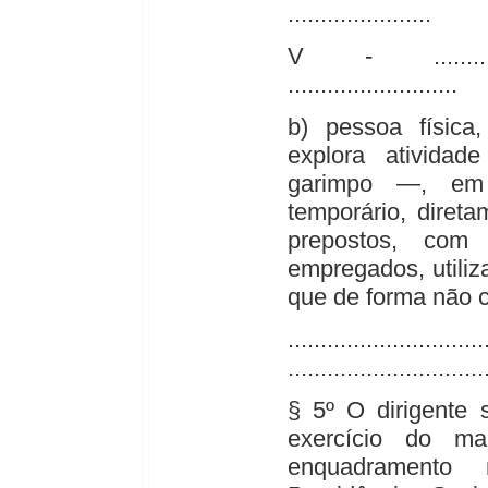
......................
V - ...................
..........................
b) pessoa física,
explora ativida
garimpo —, em 
temporário, diret
prepostos, co
empregados, utiliza
que de forma não c
..............................
..............................
§ 5º O dirigente 
exercício do ma
enquadramento