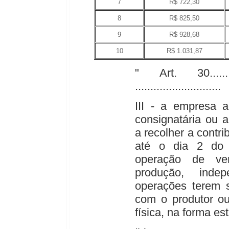
7
R$ 722,30
8
R$ 825,50
9
R$ 928,68
10
R$ 1.031,87
" Art. 30...............
............................
III - a empresa a
consignatária ou 
a recolher a contri
até o dia 2 do
operação de ve
produção, inde
operações terem s
com o produtor ou
física, na forma e