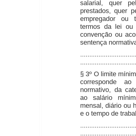
salarial, quer pe
prestados, quer p
empregador ou t
termos da lei ou 
convenção ou acor
sentença normativ
..............................
..............................
§ 3º O limite mínim
corresponde ao 
normativo, da cate
ao salário míni
mensal, diário ou 
e o tempo de traba
..............................
..............................